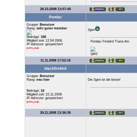
28.10.2008 13:57:45
Pontiac
Gruppe:
Benutzer
Rang:
sehr guter member
3gen
Beiträge:
346
Mitglied seit: 12.04.2006
Pontiac Firebird Trans Am.
IP-Adresse: gespeichert
(gto)
11.11.2008 17:52:16
blackfirebird
Gruppe:
Benutzer
Rang:
neu hier
Die 3gen ist die beste!
Beiträge:
16
Mitglied seit: 22.11.2008
IP-Adresse: gespeichert
29.11.2008 13:36:39