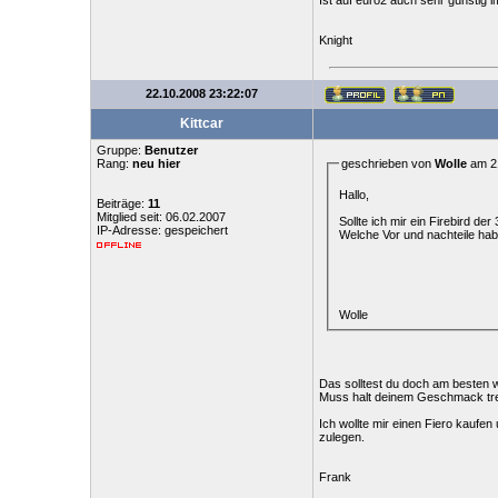
Knight
22.10.2008 23:22:07
Kittcar
Gruppe:
Benutzer
Rang:
neu hier
geschrieben von
Wolle
am 21
Hallo,
Beiträge:
11
Mitglied seit: 06.02.2007
Sollte ich mir ein Firebird de
IP-Adresse: gespeichert
Welche Vor und nachteile ha
Wolle
Das solltest du doch am besten 
Muss halt deinem Geschmack tre
Ich wollte mir einen Fiero kaufe
zulegen.
Frank