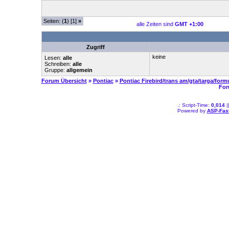
Seiten: (
1
) [1]
»
alle Zeiten sind
GMT +1:00
Zugriff
keine
Lesen:
alle
Schreiben:
alle
Gruppe:
allgemein
Forum Übersicht
»
Pontiac
»
Pontiac Firebird/trans am/gta/targa/form
For
.: Script-Time:
0,014
|
Powered by
ASP-Fas