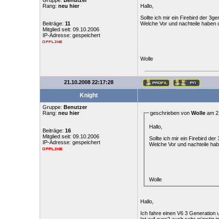
Gruppe:
Benutzer
Rang:
neu hier
Hallo,
Sollte ich mir ein Firebird der 3g
Beiträge:
11
Welche Vor und nachteile haben 
Mitglied seit: 09.10.2006
IP-Adresse: gespeichert
Wolle
21.10.2008 22:17:28
Knight
Gruppe:
Benutzer
Rang:
neu hier
geschrieben von
Wolle
am 21
Hallo,
Beiträge:
16
Mitglied seit: 09.10.2006
Sollte ich mir ein Firebird de
IP-Adresse: gespeichert
Welche Vor und nachteile ha
Wolle
Hallo,
Ich fahre einen V6 3 Generation 
Ist auf euro2 auch sehr günstig i