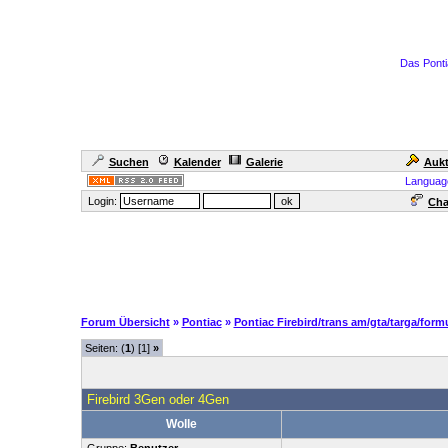
Das Ponti
Suchen
Kalender
Galerie
Aukt
Languag
Login:
Cha
Forum Übersicht
»
Pontiac
»
Pontiac Firebird/trans am/gta/targa/form
Seiten: (
1
) [1]
»
Firebird 3Gen oder 4Gen
Wolle