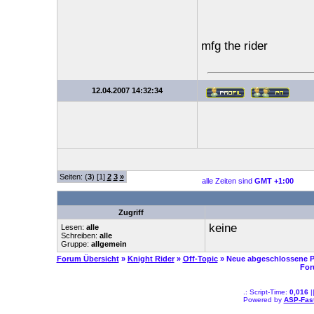
mfg the rider
12.04.2007 14:32:34
Seiten: (
3
) [1]
2
3
»
alle Zeiten sind
GMT +1:00
Zugriff
keine
Lesen:
alle
Schreiben:
alle
Gruppe:
allgemein
Forum Übersicht
»
Knight Rider
»
Off-Topic
» Neue abgeschlossene P
For
.: Script-Time:
0,016
|
Powered by
ASP-Fas