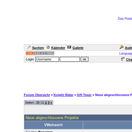
Das Ponti
Suchen
Kalender
Galerie
Aukt
Languag
Login:
Cha
Forum Übersicht
»
Knight Rider
»
Off-Topic
» Neue abgeschlossene P
Seiten: (
3
) [1]
2
3
»
Neue abgeschlossene Projekte
VWeirauch