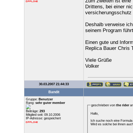
Zum zweiten ist eine
Drittens, bei einer n
versicherungsschutz 
Deshalb verweise ich 
seinem Program führt
Einen gute und Infor
Replica Bauer Chris 
Viele Grüße
Volker
30.03.2007 21:44:33
Bandit
Gruppe:
Benutzer
Rang:
sehr guter member
geschrieben von
the rider
am
Beiträge:
293
Hallo,
Mitglied seit: 09.10.2006
IP-Adresse: gespeichert
Ich suche noch eine Formul
Wird es solche bei ihnen au