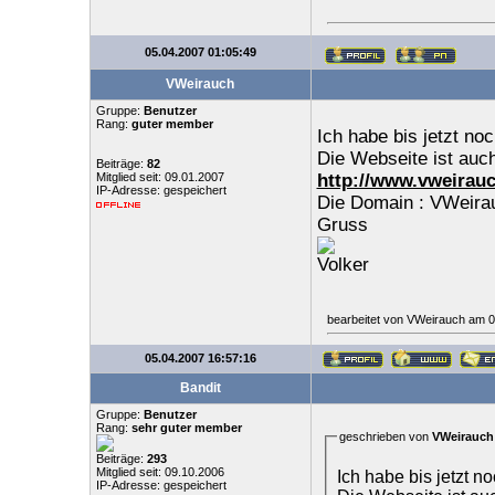
05.04.2007 01:05:49
VWeirauch
Gruppe:
Benutzer
Rang:
guter member
Ich habe bis jetzt n
Die Webseite ist auch
Beiträge:
82
Mitglied seit: 09.01.2007
http://www.vweirauc
IP-Adresse: gespeichert
Die Domain : VWeirau
Gruss
Volker
bearbeitet von VWeirauch am 0
05.04.2007 16:57:16
Bandit
Gruppe:
Benutzer
Rang:
sehr guter member
geschrieben von
VWeirauch
Beiträge:
293
Mitglied seit: 09.10.2006
Ich habe bis jetzt 
IP-Adresse: gespeichert