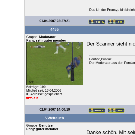
Das ich der Prototyp bin,bin ic
01.04.2007 22:27:21
4455
Gruppe:
Moderator
Rang:
sehr guter member
Der Scanner sieht nic
Pontiac,Pontiac
Der Moderator aus den Pontia
Beiträge:
199
Mitglied seit: 13.04.2006
IP-Adresse: gespeichert
02.04.2007 14:00:19
VWeirauch
Gruppe:
Benutzer
Rang:
guter member
Danke schön. Mit sein