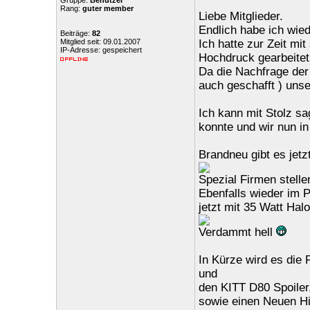
Gruppe:
Benutzer
Rang:
guter member
Liebe Mitglieder.
Endlich habe ich wie
Beiträge:
82
Mitglied seit: 09.01.2007
Ich hatte zur Zeit mi
IP-Adresse: gespeichert
Hochdruck gearbeitet
Da die Nachfrage der 
auch geschafft ) unse
Ich kann mit Stolz s
konnte und wir nun in
Brandneu gibt es jetzt
Spezial Firmen stelle
Ebenfalls wieder im P
jetzt mit 35 Watt Hal
Verdammt hell
In Kürze wird es die 
und
den KITT D80 Spoiler
sowie einen Neuen H