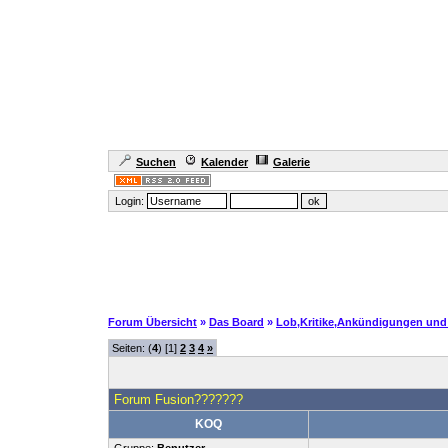
Suchen
Kalender
Galerie
Login:
Forum Übersicht
»
Das Board
»
Lob,Kritike,Ankündigungen und
Seiten: (
4
) [1]
2
3
4
»
Forum Fusion???????
KOQ