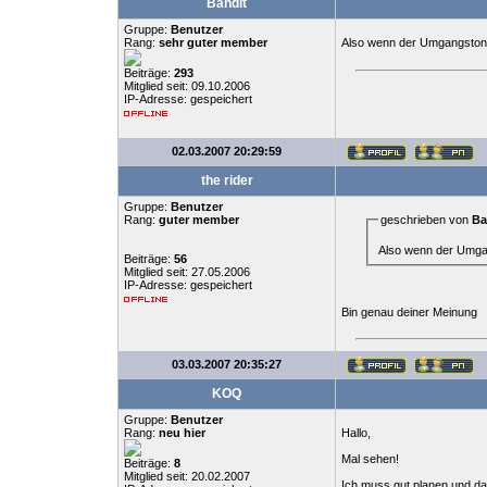
Bandit
Gruppe:
Benutzer
Rang:
sehr guter member
Also wenn der Umgangston s
Beiträge:
293
Mitglied seit: 09.10.2006
IP-Adresse: gespeichert
02.03.2007 20:29:59
the rider
Gruppe:
Benutzer
Rang:
guter member
geschrieben von
Ba
Also wenn der Umgan
Beiträge:
56
Mitglied seit: 27.05.2006
IP-Adresse: gespeichert
Bin genau deiner Meinung
03.03.2007 20:35:27
KOQ
Gruppe:
Benutzer
Rang:
neu hier
Hallo,
Mal sehen!
Beiträge:
8
Mitglied seit: 20.02.2007
Ich muss gut planen und da