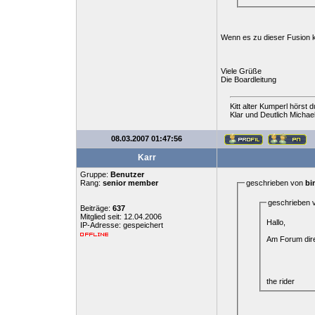
Wenn es zu dieser Fusion k
Viele Grüße
Die Boardleitung
Kitt alter Kumperl hörst d
Klar und Deutlich Michael
08.03.2007 01:47:56
Karr
Gruppe:
Benutzer
Rang:
senior member
geschrieben von
bi
geschrieben
Beiträge:
637
Mitglied seit: 12.04.2006
Hallo,
IP-Adresse: gespeichert
Am Forum dire
the rider