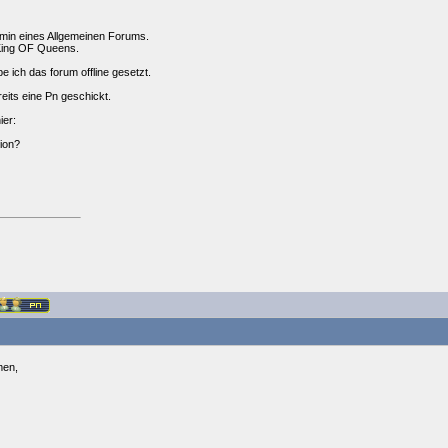
min eines Allgemeinen Forums.
King OF Queens.
abe ich das forum offline gesetzt.
eits eine Pn geschickt.
ier:
ion?
men,