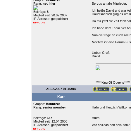
Gruppe:
Benutzer
Rang:
neu hier
Servus an alle Mitglieder,
Ich heiße David und war Ad
Beiträge:
8
Hauptsächlich ging es um 
Mitglied seit: 20.02.2007
IP-Adresse: gespeichert
Da mir jetzt die Zeit fehlt h
Ich habe dem Team hier ber
Nun die frage an euch alle h
Möchtet ihr eine Forum Fus
Lieben Gruß
David
*****King Of Queens*****
21.02.2007 01:46:04
Karr
Gruppe:
Benutzer
Rang:
senior member
Hallo und Herzlich Willkom
Beiträge:
637
Hmm..
Mitglied seit: 12.04.2006
IP-Adresse: gespeichert
Wie soll das den ablaufen?