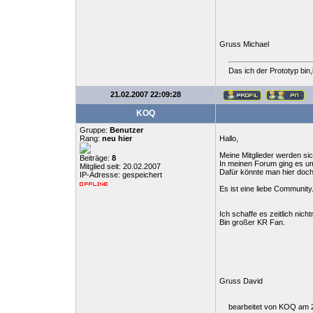
Gruss Michael
Das ich der Prototyp bin
21.02.2007 22:09:28
KOQ
Gruppe:
Benutzer
Rang:
neu hier
Hallo,
Meine Mitglieder werden si
Beiträge:
8
In meinen Forum ging es u
Mitglied seit: 20.02.2007
Dafür könnte man hier doch
IP-Adresse: gespeichert
Es ist eine liebe Community
Ich schaffe es zeitlich nich
Bin großer KR Fan.
Gruss David
bearbeitet von KOQ am 