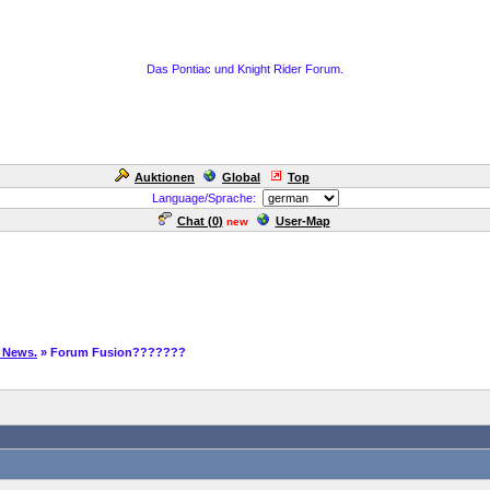
Das Pontiac und Knight Rider Forum.
Auktionen
Global
Top
Language/Sprache:
Chat (
0
)
User-Map
new
 News.
» Forum Fusion???????