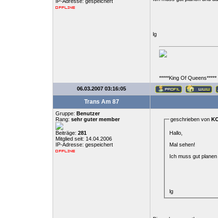
IP-Adresse: gespeichert
lg
*****King Of Queens*****
06.03.2007 03:16:05
Trans Am 87
Gruppe:
Benutzer
Rang:
sehr guter member
geschrieben von
K
Hallo,
Beiträge:
281
Mitglied seit: 14.04.2006
Mal sehen!
IP-Adresse: gespeichert
Ich muss gut planen
lg