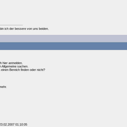
,bin ich der bessere von uns beiden.
ch hier anmelden.
m Allgemeine sachen.
 einen Bereich finden oder nicht?
.
tmehr.
23.02.2007 01:10:05