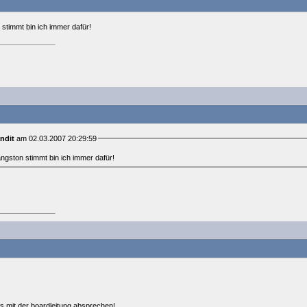
timmt bin ich immer dafür!
ndit
am 02.03.2007 20:29:59
gston stimmt bin ich immer dafür!
s mit der boardleitung absprechen!