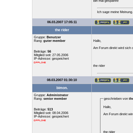
Bin mal gespannt!
Ich sage meine Meinung.
06.03.2007 17:05:11
the rider
Gruppe:
Benutzer
Rang:
guter member
Hallo,
Am Forum direkt wird sich 
Beiträge:
56
Mitglied seit: 27.05.2006
IP-Adresse: gespeichert
the rider
08.03.2007 01:30:10
bimon.
Gruppe:
Administrator
Rang:
senior member
geschrieben von
th
Hallo,
Beiträge:
513
Mitglied seit: 08.04.2006
Am Forum direkt wir
IP-Adresse: gespeichert
the rider