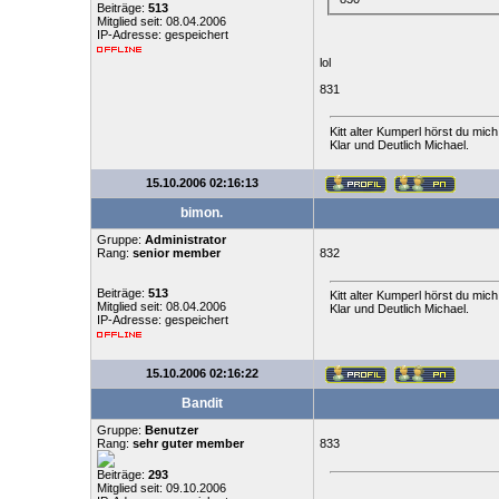
Beiträge:
513
Mitglied seit: 08.04.2006
IP-Adresse: gespeichert
lol
831
Kitt alter Kumperl hörst du mich
Klar und Deutlich Michael.
15.10.2006 02:16:13
bimon.
Gruppe:
Administrator
Rang:
senior member
832
Beiträge:
513
Kitt alter Kumperl hörst du mich
Mitglied seit: 08.04.2006
Klar und Deutlich Michael.
IP-Adresse: gespeichert
15.10.2006 02:16:22
Bandit
Gruppe:
Benutzer
Rang:
sehr guter member
833
Beiträge:
293
Mitglied seit: 09.10.2006