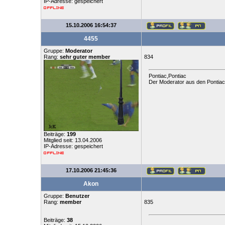
IP-Adresse: gespeichert
15.10.2006 16:54:37
4455
Gruppe:
Moderator
Rang:
sehr guter member
834
Pontiac,Pontiac
Der Moderator aus den Pontia
Beiträge:
199
Mitglied seit: 13.04.2006
IP-Adresse: gespeichert
17.10.2006 21:45:36
Akon
Gruppe:
Benutzer
Rang:
member
835
Beiträge:
38