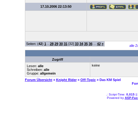
17.10.2006 22:13:50
Seiten: (
42
)
1
..
28
29
30
31
[32]
33
34
35
36
...
42
»
alle 
Zugriff
keine
Lesen:
alle
Schreiben:
alle
Gruppe:
allgemein
Forum Übersicht
»
Knight Rider
»
Off-Topic
» Das KM Spiel
For
.: Script-Time:
0,015
||
Powered by
ASP-Fas