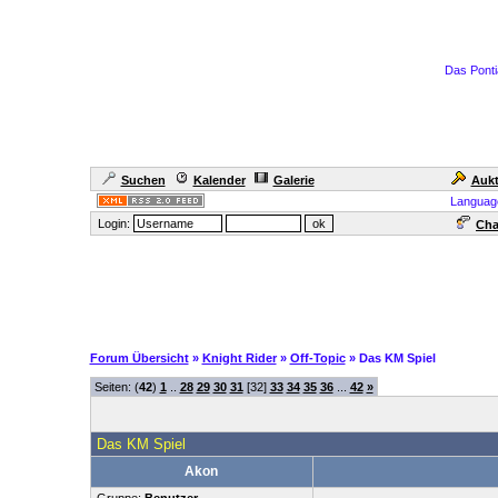
Das Ponti
Suchen
Kalender
Galerie
Aukt
Languag
Login:
Cha
Forum Übersicht
»
Knight Rider
»
Off-Topic
» Das KM Spiel
Seiten: (
42
)
1
..
28
29
30
31
[32]
33
34
35
36
...
42
»
Das KM Spiel
Akon