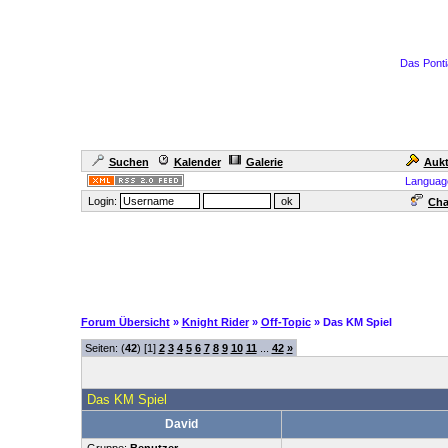
Das Ponti
Suchen
Kalender
Galerie
Aukt
Languag
Login:
Cha
Forum Übersicht
»
Knight Rider
»
Off-Topic
» Das KM Spiel
Seiten: (
42
) [1]
2
3
4
5
6
7
8
9
10
11
...
42
»
Das KM Spiel
David