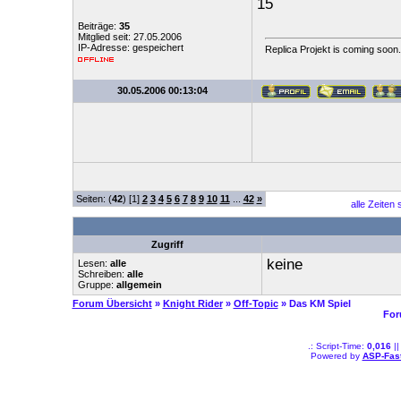
15
Beiträge:
35
Mitglied seit: 27.05.2006
IP-Adresse: gespeichert
Replica Projekt is coming soon.
30.05.2006 00:13:04
Seiten: (
42
) [1]
2
3
4
5
6
7
8
9
10
11
...
42
»
alle Zeiten 
Zugriff
keine
Lesen:
alle
Schreiben:
alle
Gruppe:
allgemein
Forum Übersicht
»
Knight Rider
»
Off-Topic
» Das KM Spiel
For
.: Script-Time:
0,016
||
Powered by
ASP-Fas