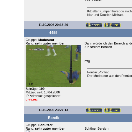
Viele Grüße
Kitt alter Kumperl hörst du mich
Klar und Deutlich Michael.
11.10.2006 20:13:26
4455
Gruppe:
Moderator
Rang:
sehr guter member
Dann würde ich den Bereich and
Z.b.stream Bereich.
mfg
Pontiac,Pontiac
Der Moderator aus den Pontia
Beiträge:
199
Mitglied seit: 13.04.2006
IP-Adresse: gespeichert
11.10.2006 23:27:13
Bandit
Gruppe:
Benutzer
Rang:
sehr guter member
Schöner Bereich.