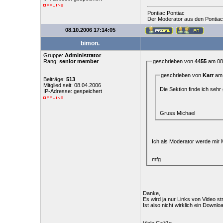
Pontiac,Pontiac
Der Moderator aus den Pontia
08.10.2006 17:14:05
bimon.
Gruppe:
Administrator
Rang:
senior member
geschrieben von
4455
am 08.
geschrieben von
Karr
am 
Beiträge:
513
Mitglied seit: 08.04.2006
Die Sektion finde ich sehr 
IP-Adresse: gespeichert
Gruss Michael
Ich als Moderator werde mir 
mfg
Danke,
Es wird ja nur Links von Video s
Ist also nicht wirklich ein Downlo