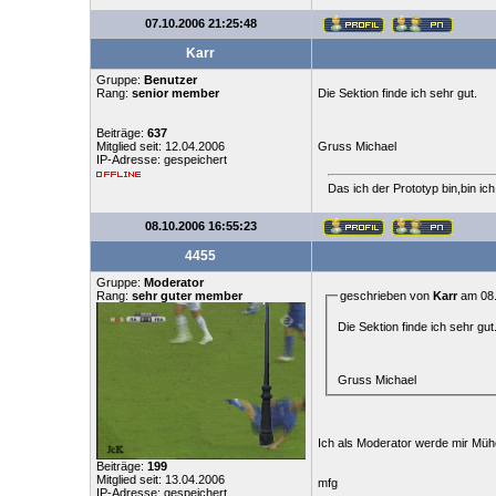
07.10.2006 21:25:48
Karr
Gruppe:
Benutzer
Rang:
senior member
Die Sektion finde ich sehr gut.
Beiträge:
637
Mitglied seit: 12.04.2006
Gruss Michael
IP-Adresse: gespeichert
Das ich der Prototyp bin,bin ic
08.10.2006 16:55:23
4455
Gruppe:
Moderator
Rang:
sehr guter member
geschrieben von
Karr
am 08.
Die Sektion finde ich sehr gut
Gruss Michael
Ich als Moderator werde mir Müh
Beiträge:
199
Mitglied seit: 13.04.2006
mfg
IP-Adresse: gespeichert