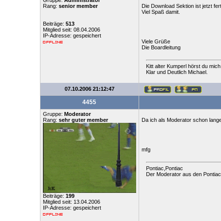
Gruppe:
Administrator
Rang:
senior member
Die Download Sektion ist jetzt fert
Viel Spaß damit.
Beiträge:
513
Mitglied seit: 08.04.2006
IP-Adresse: gespeichert
Viele Grüße
Die Boardleitung
Kitt alter Kumperl hörst du mich
Klar und Deutlich Michael.
07.10.2006 21:12:47
4455
Gruppe:
Moderator
Rang:
sehr guter member
Da ich als Moderator schon lang
mfg
Pontiac,Pontiac
Der Moderator aus den Pontia
Beiträge:
199
Mitglied seit: 13.04.2006
IP-Adresse: gespeichert