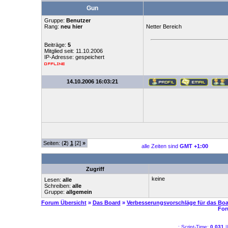
Gun
Gruppe:
Benutzer
Rang:
neu hier
Netter Bereich
Beiträge:
5
Mitglied seit: 11.10.2006
IP-Adresse: gespeichert
14.10.2006 16:03:21
Seiten: (
2
)
1
[2]
»
alle Zeiten sind
GMT +1:00
Zugriff
keine
Lesen:
alle
Schreiben:
alle
Gruppe:
allgemein
Forum Übersicht
»
Das Board
»
Verbesserungsvorschläge für das Boa
For
.: Script-Time:
0,031
|