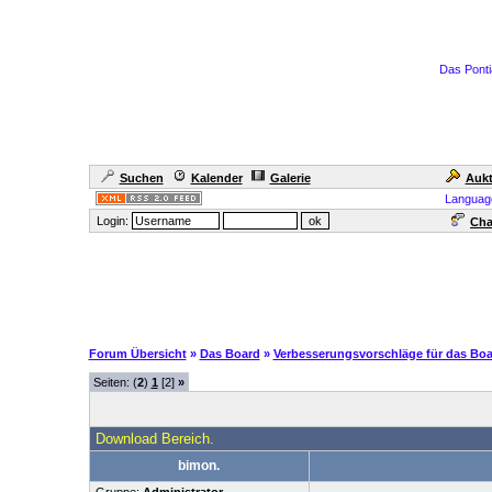
Das Ponti
Suchen
Kalender
Galerie
Aukt
Languag
Login:
Cha
Forum Übersicht
»
Das Board
»
Verbesserungsvorschläge für das Boa
Seiten: (
2
)
1
[2]
»
Download Bereich.
bimon.