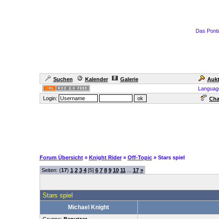
Das Ponti
Suchen
Kalender
Galerie
Aukt
Languag
Login:
Cha
Forum Übersicht
»
Knight Rider
»
Off-Topic
» Stars spiel
Seiten: (
17
)
1
2
3
4
[5]
6
7
8
9
10
11
...
17
»
Stars spiel
Michael Knight