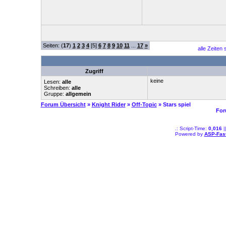
Seiten: (
17
)
1
2
3
4
[5]
6
7
8
9
10
11
...
17
»
alle Zeiten 
Zugriff
keine
Lesen:
alle
Schreiben:
alle
Gruppe:
allgemein
Forum Übersicht
»
Knight Rider
»
Off-Topic
» Stars spiel
For
.: Script-Time:
0,016
|
Powered by
ASP-Fas