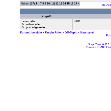
Seiten: (
17
)
1
..
7
8
9
10
[11]
12
13
14
15
16
17
»
alle Zei
Zugriff
keine
Lesen:
alle
Schreiben:
alle
Gruppe:
allgemein
Forum Übersicht
»
Knight Rider
»
Off-Topic
» Stars spiel
For
.: Script-Time:
0,012
|
Powered by
ASP-Fas