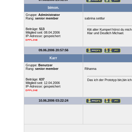
bimon.
Gruppe:
Administrator
Rang:
senior member
sabrina settlur
Beiträge:
513
Kitt alter Kumperl hörst du mich
Mitglied seit: 08.04.2006
Klar und Deutlich Michael.
IP-Adresse: gespeichert
09.06.2006 20:57:56
Karr
Gruppe:
Benutzer
Rang:
senior member
Rihanna
Beiträge:
637
Das ich der Prototyp bin,bin ic
Mitglied seit: 12.04.2006
IP-Adresse: gespeichert
10.06.2006 03:22:24