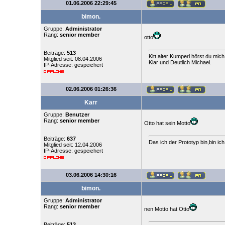
01.06.2006 22:29:45
bimon.
Gruppe:
Administrator
Rang:
senior member
otto
Beiträge:
513
Kitt alter Kumperl hörst du mich
Mitglied seit: 08.04.2006
Klar und Deutlich Michael.
IP-Adresse: gespeichert
02.06.2006 01:26:36
Karr
Gruppe:
Benutzer
Rang:
senior member
Otto hat sein Motto
Beiträge:
637
Das ich der Prototyp bin,bin ic
Mitglied seit: 12.04.2006
IP-Adresse: gespeichert
03.06.2006 14:30:16
bimon.
Gruppe:
Administrator
Rang:
senior member
nen Motto hat Otto
Beiträge:
513