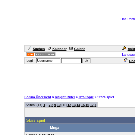
Das Ponti
Suchen
Kalender
Galerie
Aukt
Languag
Login:
Cha
Forum Übersicht
»
Knight Rider
»
Off-Topic
» Stars spiel
Seiten: (
17
)
1
..
7
8
9
10
[11]
12
13
14
15
16
17
»
Stars spiel
Mega