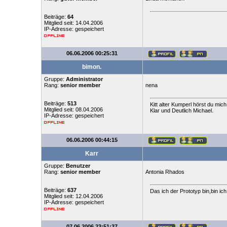
Beiträge:
64
Mitglied seit: 14.04.2006
IP-Adresse: gespeichert
06.06.2006 00:25:31
bimon.
Gruppe:
Administrator
Rang:
senior member
nena
Beiträge:
513
Kitt alter Kumperl hörst du mich
Mitglied seit: 08.04.2006
Klar und Deutlich Michael.
IP-Adresse: gespeichert
06.06.2006 00:44:15
Karr
Gruppe:
Benutzer
Rang:
senior member
Antonia Rhados
Beiträge:
637
Das ich der Prototyp bin,bin ic
Mitglied seit: 12.04.2006
IP-Adresse: gespeichert
07.06.2006 23:51:37