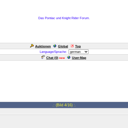
Das Pontiac und Knight Rider Forum.
Auktionen
Global
Top
Language/Sprache:
Chat (
0
)
User-Map
new
.: (Bild 4/16) :.