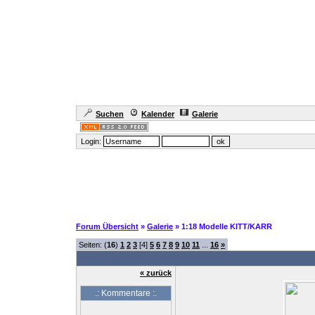
Suchen
Kalender
Galerie
Login:
Forum Übersicht
»
Galerie
» 1:18 Modelle KITT/KARR
Seiten: (
16
)
1
2
3
[4]
5
6
7
8
9
10
11
...
16
»
« zurück
.: Kommentare :.