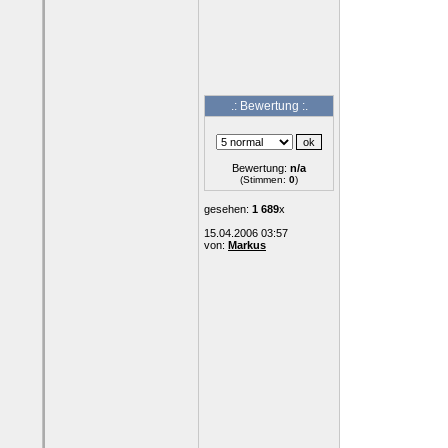
.: Bewertung :.
Bewertung:
n/a
(Stimmen:
0
)
gesehen:
1 689
x
15.04.2006 03:57
von:
Markus