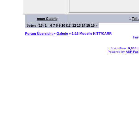
neue Galerie
::
Tell
Seiten: (
16
)
1
..
6
7
8
9
10
[11]
12
13
14
15
16
»
Forum Übersicht
»
Galerie
» 1:18 Modelle KITT/KARR
For
.: Script-Time:
0,008
|
Powered by
ASP-Fas