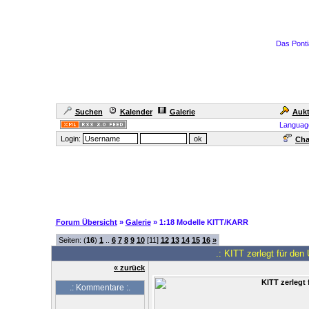
Das Ponti
Suchen
Kalender
Galerie
Aukt
Languag
Login:
Cha
Forum Übersicht
»
Galerie
» 1:18 Modelle KITT/KARR
Seiten: (
16
)
1
..
6
7
8
9
10
[11]
12
13
14
15
16
»
.: KITT zerlegt für den
« zurück
.: Kommentare :.