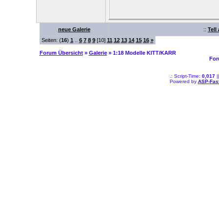
neue Galerie
::
Tell
Seiten: (
16
)
1
..
6
7
8
9
[10]
11
12
13
14
15
16
»
Forum Übersicht
»
Galerie
» 1:18 Modelle KITT/KARR
For
.: Script-Time:
0,017
|
Powered by
ASP-Fas