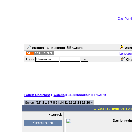
Das Ponti
Suchen
Kalender
Galerie
Aukt
Languag
Login:
Cha
Forum Übersicht
»
Galerie
» 1:18 Modelle KITT/KARR
Seiten: (
16
)
1
..
6
7
8
9
[10]
11
12
13
14
15
16
»
.: Das ist mein üersönli
« zurück
.: Kommentare :.