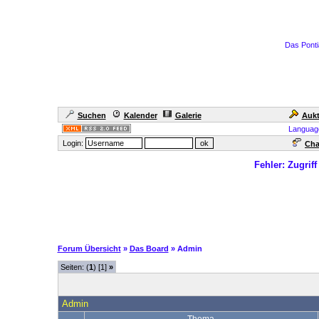
Das Ponti
Suchen
Kalender
Galerie
Aukt
Languag
Login:
Cha
Fehler: Zugrif
Forum Übersicht
»
Das Board
» Admin
Seiten: (
1
) [1]
»
Admin