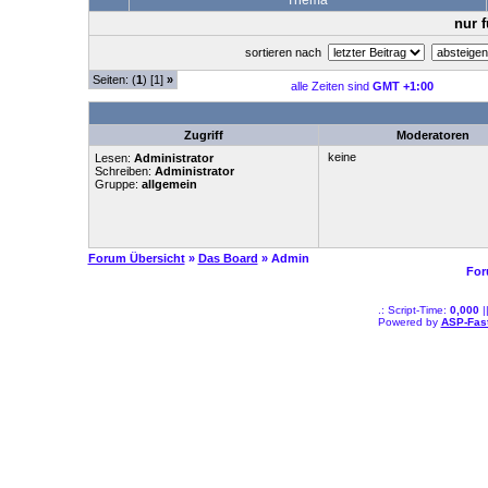
Thema
nur 
sortieren nach
Seiten: (
1
) [1]
»
alle Zeiten sind
GMT +1:00
Zugriff
Moderatoren
keine
Lesen:
Administrator
Schreiben:
Administrator
Gruppe:
allgemein
Forum Übersicht
»
Das Board
» Admin
For
.: Script-Time:
0,000
|
Powered by
ASP-Fas