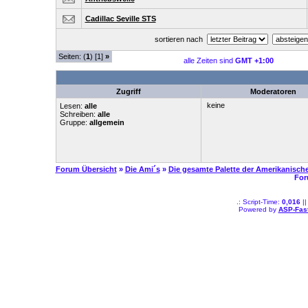
Cadillac Seville STS
sortieren nach
Seiten: (
1
) [1]
»
alle Zeiten sind
GMT +1:00
Zugriff
Moderatoren
keine
Lesen:
alle
Schreiben:
alle
Gruppe:
allgemein
Forum Übersicht
»
Die Ami´s
»
Die gesamte Palette der Amerikanisch
For
.: Script-Time:
0,016
||
Powered by
ASP-Fas