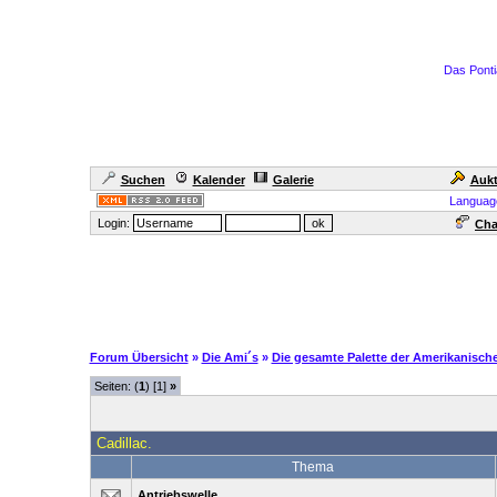
Das Ponti
Suchen
Kalender
Galerie
Aukt
Languag
Login:
Cha
Forum Übersicht
»
Die Ami´s
»
Die gesamte Palette der Amerikanisch
Seiten: (
1
) [1]
»
Cadillac.
Thema
Antriebswelle