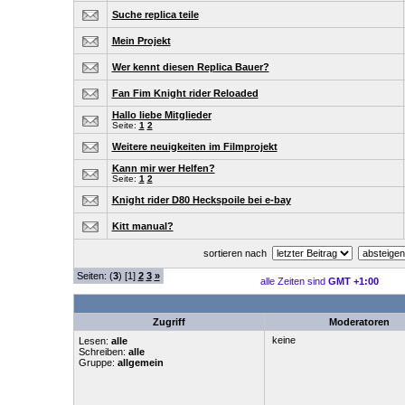
Suche replica teile
Mein Projekt
Wer kennt diesen Replica Bauer?
Fan Fim Knight rider Reloaded
Hallo liebe Mitglieder
Seite:
1
2
Weitere neuigkeiten im Filmprojekt
Kann mir wer Helfen?
Seite:
1
2
Knight rider D80 Heckspoile bei e-bay
Kitt manual?
sortieren nach
Seiten: (
3
) [1]
2
3
»
alle Zeiten sind
GMT +1:00
Zugriff
Moderatoren
keine
Lesen:
alle
Schreiben:
alle
Gruppe:
allgemein