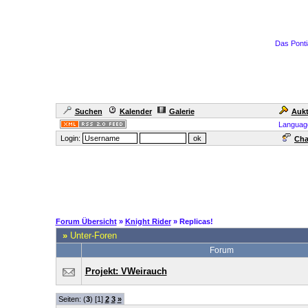
Das Ponti
Suchen
Kalender
Galerie
Aukt
Languag
Login:
Cha
Forum Übersicht
»
Knight Rider
» Replicas!
»
Unter-Foren
Forum
Projekt: VWeirauch
Seiten: (
3
) [1]
2
3
»