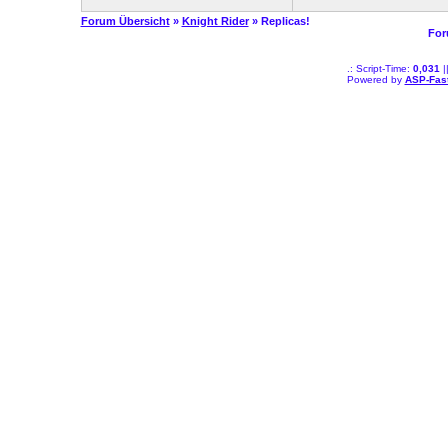
Forum Übersicht
»
Knight Rider
» Replicas!
For
.: Script-Time:
0,031
|
Powered by
ASP-Fas