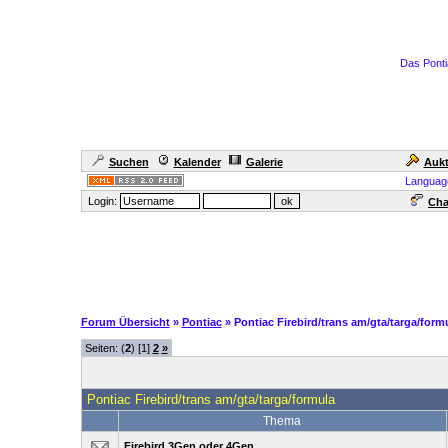
Das Ponti
Suchen
Kalender
Galerie
Aukt
Languag
Login:
Cha
Forum Übersicht
»
Pontiac
» Pontiac Firebird/trans am/gta/targa/form
Seiten: (
2
) [1]
2
»
Pontiac Firebird/trans am/gta/targa/formula
Thema
Firebird 3Gen oder 4Gen