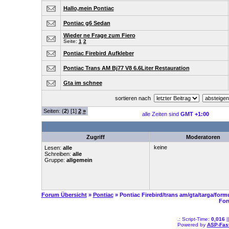
Hallo,mein Pontiac
Pontiac g6 Sedan
Wieder ne Frage zum Fiero
Seite:
1
2
Pontiac Firebird Aufkleber
Pontiac Trans AM Bj77 V8 6.6Liter Restauration
Gta im schnee
sortieren nach
Seiten: (
2
) [1]
2
»
alle Zeiten sind
GMT +1:00
Zugriff
Moderatoren
keine
Lesen:
alle
Schreiben:
alle
Gruppe:
allgemein
Forum Übersicht
»
Pontiac
» Pontiac Firebird/trans am/gta/targa/form
For
.: Script-Time:
0,016
|
Powered by
ASP-Fas