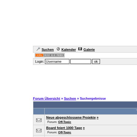
Suchen
Kalender
Galerie
Login:
Forum Übersicht
»
Suchen
» Suchergebnisse
Neue abgeschlossene Projekte
»
Forum:
Off-Topic
Board feiert 1000 Tage
»
Forum:
Off-Topic