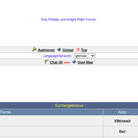
Das Pontiac und Knight Rider Forum.
Auktionen
Global
Top
Language/Sprache:
Chat (
0
)
User-Map
new
.: Suchergebnisse :.
Thema
Autor
VWeirauch
Karr