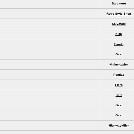
Salvatore
Retro Style Shop
Salvatore
KOQ
Bandit
Gast
Nightcrawler
Pontiac
Fiero
Karr
Gast
Gast
Highwaykiller