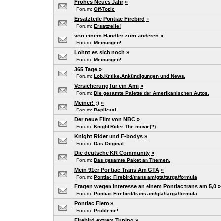
Frohes Neues Jahr
»
Forum:
Off-Topic
Ersatzteile Pontiac Firebird
»
Forum:
Ersatzteile!
von einem Händler zum anderen
»
Forum:
Meinungen!
Lohnt es sich noch
»
Forum:
Meinungen!
365 Tage
»
Forum:
Lob,Kritike,Ankündigungen und News.
Versicherung für ein Ami
»
Forum:
Die gesamte Palette der Amerikanischen Autos.
Meiner! ;)
»
Forum:
Replicas!
Der neue Film von NBC
»
Forum:
Knight Rider The movie(?)
Knight Rider und F-bodys
»
Forum:
Das Original.
Die deutsche KR Community
»
Forum:
Das gesamte Paket an Themen.
Mein 91er Pontiac Trans Am GTA
»
Forum:
Pontiac Firebird/trans am/gta/targa/formula
Fragen wegen interesse an einem Pontiac trans am 5,0
»
Forum:
Pontiac Firebird/trans am/gta/targa/formula
Pontiac Fiero
»
Forum:
Probleme!
Firebird extrem Tuning
»