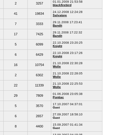
01.01.2009 21:53:58
2
3257
blackfirebird
24.12.2008 12:24:28
41
19834
Salvatore
29.11.2008 17:23:41
7
3333
Bandit
29.11.2008 17:22:32
17
7425
Bandit
22.10.2008 23:20:25
5
6099
Knight
22.10.2008 23:17:26
6
6429
Knight
21.10.2008 22:30:28
16
10754
Wolle
21.10.2008 22:28:05
2
6302
Wolle
21.10.2008 22:25:53
22
11339
Wolle
01.06.2008 23:05:38
29
7809
Pontiac
17.10.2007 04:37:01
5
3570
Gast
27.09.2007 18:58:10
6
2657
Gast
15.09.2007 01:41:34
8
4400
Gast
13.09.2007 04:15:35