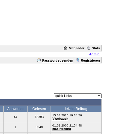
Mitglieder
Stats
Admin
Passwort zusenden
Registrieren
Antworten
Gelesen
letzter Beitrag
15.08.2010 19:34:56
44
13383
VWeirauch
01.01.2009 21:54:48
1
3340
blackfirebird