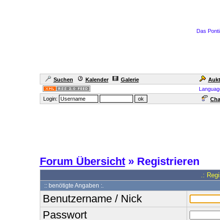
Das Ponti
Suchen
Kalender
Galerie
Aukt
Languag
Login:
Cha
Forum Übersicht
» Registrieren
.: Reg
:: benötigte Angaben :.
Benutzername / Nick
Passwort