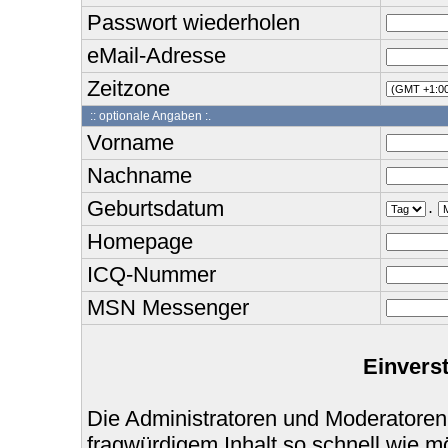
Passwort wiederholen
eMail-Adresse
Zeitzone
:: optionale Angaben :.
Vorname
Nachname
Geburtsdatum
.
Homepage
ICQ-Nummer
MSN Messenger
Einvers
Die Administratoren und Moderatoren
fragwürdigem Inhalt so schnell wie m