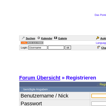
Das Ponti
Suchen
Kalender
Galerie
Aukt
Languag
Login:
Cha
Forum Übersicht
» Registrieren
.: Reg
:: benötigte Angaben :.
Benutzername / Nick
Passwort