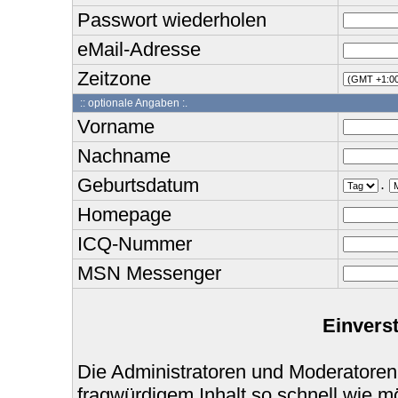
Passwort wiederholen
eMail-Adresse
Zeitzone
:: optionale Angaben :.
Vorname
Nachname
Geburtsdatum
.
Homepage
ICQ-Nummer
MSN Messenger
Einvers
Die Administratoren und Moderatoren
fragwürdigem Inhalt so schnell wie m