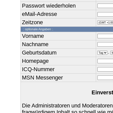
Passwort wiederholen
eMail-Adresse
Zeitzone
:: optionale Angaben :.
Vorname
Nachname
Geburtsdatum
.
Homepage
ICQ-Nummer
MSN Messenger
Einvers
Die Administratoren und Moderatoren
fragwürdigem Inhalt so schnell wie m