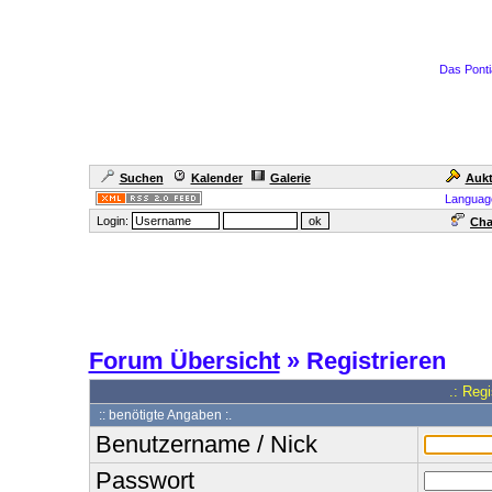
Das Ponti
Suchen
Kalender
Galerie
Aukt
Languag
Login:
Cha
Forum Übersicht
» Registrieren
.: Reg
:: benötigte Angaben :.
Benutzername / Nick
Passwort