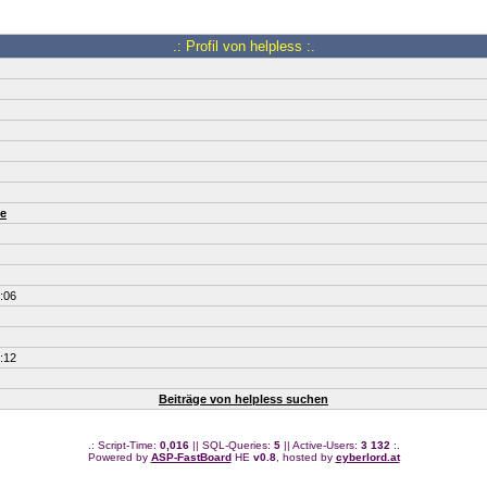
.: Profil von helpless :.
e
:06
:12
Beiträge von helpless suchen
.: Script-Time:
0,016
|| SQL-Queries:
5
|| Active-Users:
3 132
:.
Powered by
ASP-FastBoard
HE
v0.8
, hosted by
cyberlord.at