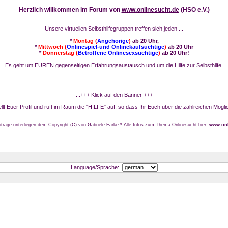
Herzlich willkommen im Forum von
www.onlinesucht.de
(HSO e.V.)
...........................................................
Unsere virtuellen Selbsthilfegruppen treffen sich jeden ...
*
Montag (
Angehörige
)
ab 20 Uhr,
*
Mittwoch (
Onlinespiel-und Onlinekaufsüchtige
)
ab 20 Uhr
*
Donnerstag (
Betroffene Onlinesexsüchtige
)
ab 20 Uhr!
Es geht um EUREN gegenseitigen Erfahrungsaustausch und um die Hilfe zur Selbsthilfe.
...+++ Klick auf den Banner +++
stellt Euer Profil und ruft im Raum die "HILFE" auf, so dass Ihr Euch über die zahlreichen Mögli
iträge unterliegen dem Copyright (C) von Gabriele Farke * Alle Infos zum Thema Onlinesucht hier:
www.onl
....
Language/Sprache: