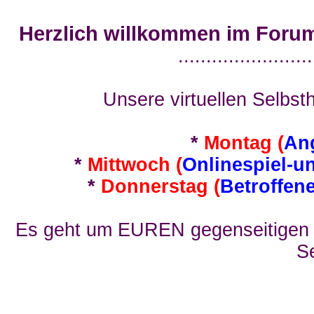
Herzlich willkommen im Foru
........................
Unsere virtuellen Selbsth
*
Montag (
An
*
Mittwoch (
Onlinespiel-u
*
Donnerstag (
Betroffen
Es geht um EUREN gegenseitigen E
Se