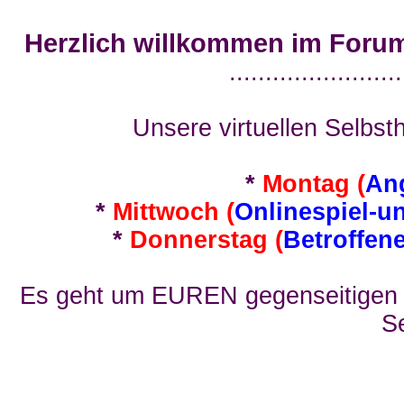
Herzlich willkommen im Foru
........................
Unsere virtuellen Selbsth
*
Montag (
An
*
Mittwoch (
Onlinespiel-u
*
Donnerstag (
Betroffen
Es geht um EUREN gegenseitigen E
Se