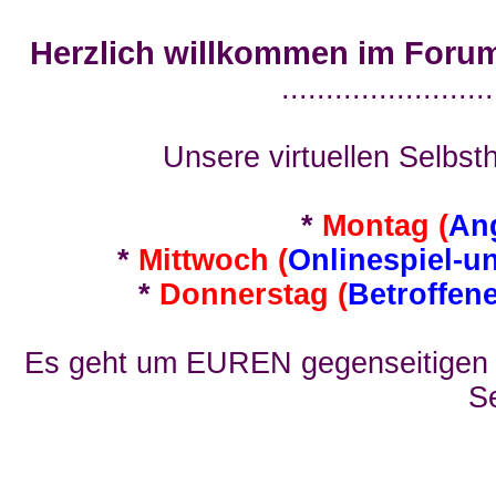
Herzlich willkommen im Foru
........................
Unsere virtuellen Selbsth
*
Montag (
An
*
Mittwoch (
Onlinespiel-u
*
Donnerstag (
Betroffen
Es geht um EUREN gegenseitigen E
Se