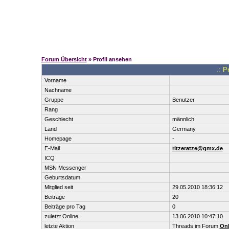
Forum Übersicht
» Profil ansehen
.: P
Vorname
Nachname
Gruppe
Benutzer
Rang
Geschlecht
männlich
Land
Germany
Homepage
-
E-Mail
ritzeratze@gmx.de
ICQ
MSN Messenger
Geburtsdatum
Mitglied seit
29.05.2010 18:36:12
Beiträge
20
Beiträge pro Tag
0
zuletzt Online
13.06.2010 10:47:10
letzte Aktion
Threads im Forum
Onl