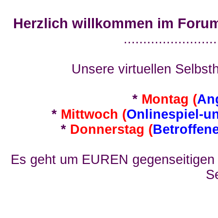
Herzlich willkommen im Foru
........................
Unsere virtuellen Selbsth
*
Montag (
An
*
Mittwoch (
Onlinespiel-u
*
Donnerstag (
Betroffen
Es geht um EUREN gegenseitigen E
Se