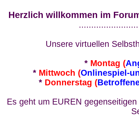
Herzlich willkommen im Foru
........................
Unsere virtuellen Selbsth
*
Montag (
An
*
Mittwoch (
Onlinespiel-u
*
Donnerstag (
Betroffen
Es geht um EUREN gegenseitigen E
Se