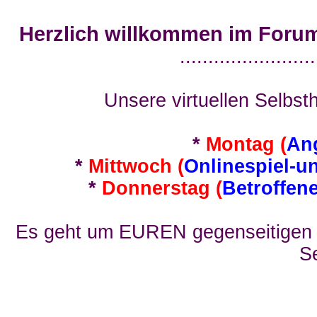
Herzlich willkommen im Foru
........................
Unsere virtuellen Selbsth
*
Montag (
An
*
Mittwoch (
Onlinespiel-u
*
Donnerstag (
Betroffen
Es geht um EUREN gegenseitigen E
Se