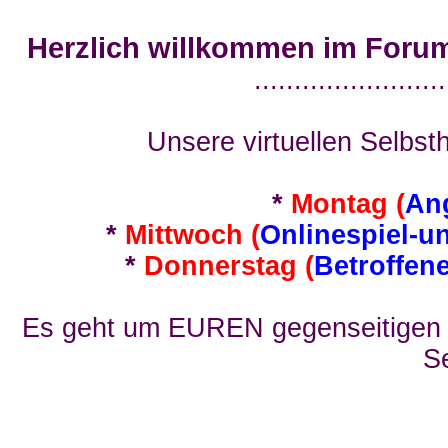
Herzlich willkommen im Foru
........................
Unsere virtuellen Selbsth
*
Montag (
An
*
Mittwoch (
Onlinespiel-u
*
Donnerstag (
Betroffen
Es geht um EUREN gegenseitigen E
Se