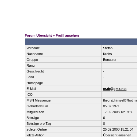
Forum Übersicht
» Profil ansehen
.:
Vorname
Stefan
Nachname
Krebs
Gruppe
Benutzer
Rang
Geschlecht
-
Land
-
Homepage
-
E-Mail
crab@gmx.net
ICQ
MSN Messenger
thecrabhimself@hotmai
Geburtsdatum
05.07.1971
Mitglied seit
17.02.2008 18:19:30
Beiträge
6
Beiträge pro Tag
0
zuletzt Online
25.02.2008 15:21:04
letzte Aktion
Übersicht ansehen