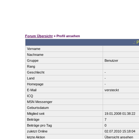
Forum Übersicht
» Profil ansehen
.: 
Vorname
Nachname
Gruppe
Benutzer
Rang
Geschlecht
-
Land
-
Homepage
-
E-Mail
versteckt
ICQ
MSN Messenger
Geburtsdatum
Mitglied seit
19.01.2008 01:38:22
Beiträge
7
Beiträge pro Tag
0
zuletzt Online
02.07.2010 15:18:04
letzte Aktion
Übersicht ansehen