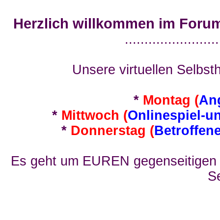
Herzlich willkommen im Foru
........................
Unsere virtuellen Selbsth
*
Montag (
An
*
Mittwoch (
Onlinespiel-u
*
Donnerstag (
Betroffen
Es geht um EUREN gegenseitigen E
Se