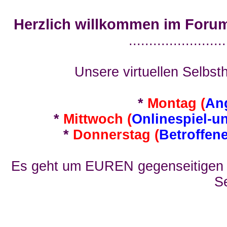
Herzlich willkommen im Foru
........................
Unsere virtuellen Selbsth
*
Montag (
An
*
Mittwoch (
Onlinespiel-u
*
Donnerstag (
Betroffen
Es geht um EUREN gegenseitigen E
Se