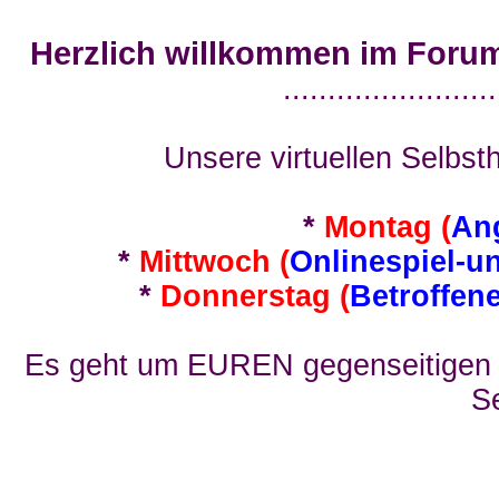
Herzlich willkommen im Foru
........................
Unsere virtuellen Selbsth
*
Montag (
An
*
Mittwoch (
Onlinespiel-u
*
Donnerstag (
Betroffen
Es geht um EUREN gegenseitigen E
Se