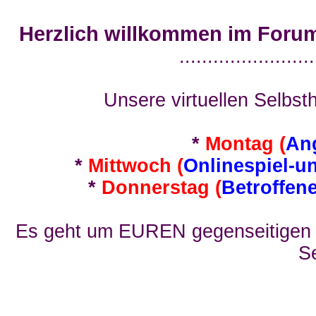
Herzlich willkommen im Foru
........................
Unsere virtuellen Selbsth
*
Montag (
An
*
Mittwoch (
Onlinespiel-u
*
Donnerstag (
Betroffen
Es geht um EUREN gegenseitigen E
Se