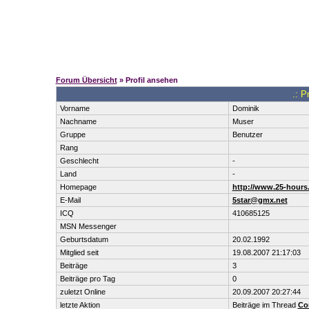
Forum Übersicht
» Profil ansehen
.: P
Vorname
Dominik
Nachname
Muser
Gruppe
Benutzer
Rang
Geschlecht
-
Land
-
Homepage
http://www.25-hours
E-Mail
5star@gmx.net
ICQ
410685125
MSN Messenger
Geburtsdatum
20.02.1992
Mitglied seit
19.08.2007 21:17:03
Beiträge
3
Beiträge pro Tag
0
zuletzt Online
20.09.2007 20:27:44
letzte Aktion
Beiträge im Thread
Co