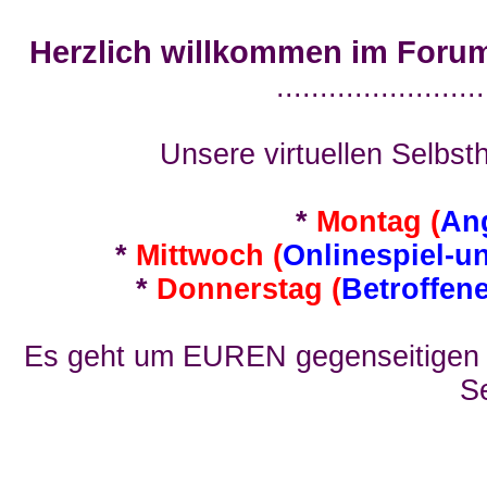
Herzlich willkommen im Foru
........................
Unsere virtuellen Selbsth
*
Montag (
An
*
Mittwoch (
Onlinespiel-u
*
Donnerstag (
Betroffen
Es geht um EUREN gegenseitigen E
Se