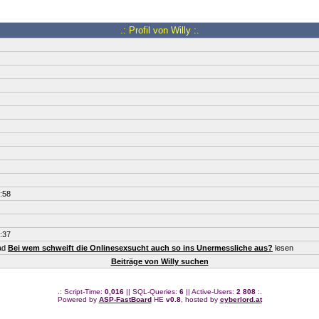
.: Profil von Willy :.
:58
:37
ead
Bei wem schweift die Onlinesexsucht auch so ins Unermessliche aus?
lesen
Beiträge von Willy suchen
.: Script-Time:
0,016
|| SQL-Queries:
6
|| Active-Users:
2 808
:.
Powered by
ASP-FastBoard
HE
v0.8
, hosted by
cyberlord.at