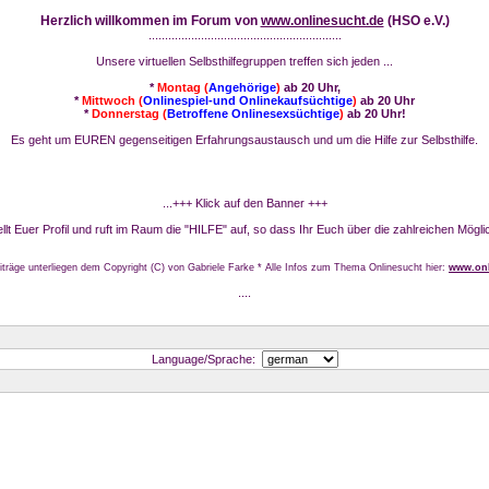
Herzlich willkommen im Forum von
www.onlinesucht.de
(HSO e.V.)
...........................................................
Unsere virtuellen Selbsthilfegruppen treffen sich jeden ...
*
Montag (
Angehörige
)
ab 20 Uhr,
*
Mittwoch (
Onlinespiel-und Onlinekaufsüchtige
)
ab 20 Uhr
*
Donnerstag (
Betroffene Onlinesexsüchtige
)
ab 20 Uhr!
Es geht um EUREN gegenseitigen Erfahrungsaustausch und um die Hilfe zur Selbsthilfe.
...+++ Klick auf den Banner +++
stellt Euer Profil und ruft im Raum die "HILFE" auf, so dass Ihr Euch über die zahlreichen Mögli
iträge unterliegen dem Copyright (C) von Gabriele Farke * Alle Infos zum Thema Onlinesucht hier:
www.onl
....
Language/Sprache: