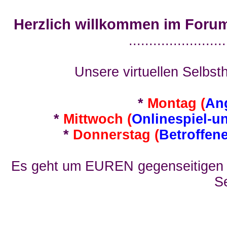
Herzlich willkommen im Foru
........................
Unsere virtuellen Selbsth
*
Montag (
An
*
Mittwoch (
Onlinespiel-u
*
Donnerstag (
Betroffen
Es geht um EUREN gegenseitigen E
Se