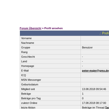
Forum Übersicht
» Profil ansehen
.: Pro
Vorname
Nachname
Gruppe
Benutzer
Rang
Geschlecht
-
Land
-
Homepage
-
E-Mail
peter-majer@gmx.de
ICQ
MSN Messenger
Geburtsdatum
Mitglied seit
13.08.2018 09:54:46
Beiträge
1
Beiträge pro Tag
0
zuletzt Online
17.08.2018 08:17:00
letzte Aktion
Beiträge im Thread
Tag