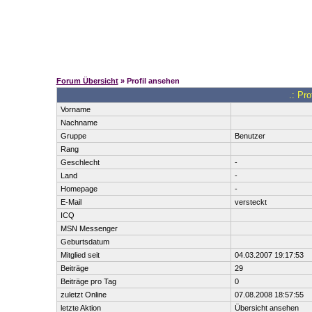
Forum Übersicht
» Profil ansehen
.: Pro
Vorname
Nachname
Gruppe
Benutzer
Rang
Geschlecht
-
Land
-
Homepage
-
E-Mail
versteckt
ICQ
MSN Messenger
Geburtsdatum
Mitglied seit
04.03.2007 19:17:53
Beiträge
29
Beiträge pro Tag
0
zuletzt Online
07.08.2008 18:57:55
letzte Aktion
Übersicht ansehen