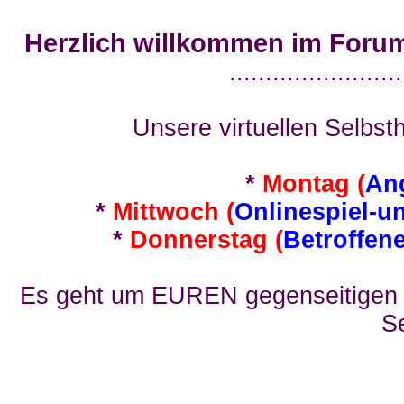
Herzlich willkommen im Foru
........................
Unsere virtuellen Selbsth
*
Montag (
An
*
Mittwoch (
Onlinespiel-u
*
Donnerstag (
Betroffen
Es geht um EUREN gegenseitigen E
Se