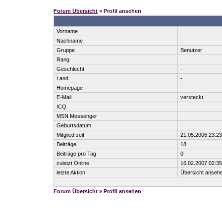
Forum Übersicht
» Profil ansehen
Vorname
Nachname
Gruppe
Benutzer
Rang
Geschlecht
-
Land
-
Homepage
-
E-Mail
versteckt
ICQ
MSN Messenger
Geburtsdatum
Mitglied seit
21.05.2006 23:23
Beiträge
18
Beiträge pro Tag
0
zuletzt Online
16.02.2007 02:35
letzte Aktion
Übersicht anseh
Forum Übersicht
» Profil ansehen