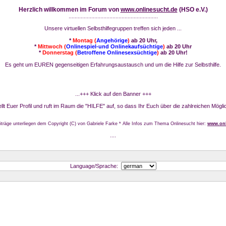
Herzlich willkommen im Forum von
www.onlinesucht.de
(HSO e.V.)
...........................................................
Unsere virtuellen Selbsthilfegruppen treffen sich jeden ...
*
Montag (
Angehörige
)
ab 20 Uhr,
*
Mittwoch (
Onlinespiel-und Onlinekaufsüchtige
)
ab 20 Uhr
*
Donnerstag (
Betroffene Onlinesexsüchtige
)
ab 20 Uhr!
Es geht um EUREN gegenseitigen Erfahrungsaustausch und um die Hilfe zur Selbsthilfe.
...+++ Klick auf den Banner +++
stellt Euer Profil und ruft im Raum die "HILFE" auf, so dass Ihr Euch über die zahlreichen Mögli
iträge unterliegen dem Copyright (C) von Gabriele Farke * Alle Infos zum Thema Onlinesucht hier:
www.onl
....
Language/Sprache: