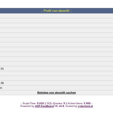
.: Profil von deostift :.
:41
:36
en
Beiträge von deostift suchen
.: Script-Time:
0,016
|| SQL-Queries:
5
|| Active-Users:
3 565
:.
Powered by
ASP-FastBoard
HE
v0.8
, hosted by
cyberlord.at