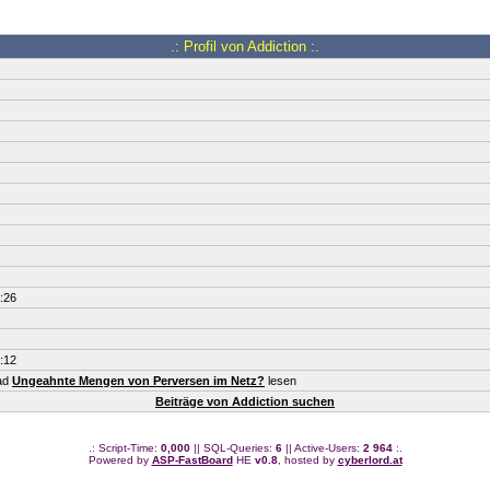
.: Profil von Addiction :.
:26
:12
ead
Ungeahnte Mengen von Perversen im Netz?
lesen
Beiträge von Addiction suchen
.: Script-Time:
0,000
|| SQL-Queries:
6
|| Active-Users:
2 964
:.
Powered by
ASP-FastBoard
HE
v0.8
, hosted by
cyberlord.at