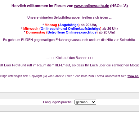
Herzlich willkommen im Forum von
www.onlinesucht.de
(HSO e.V.)
...........................................................
Unsere virtuellen Selbsthilfegruppen treffen sich jeden ...
*
Montag (
Angehörige
)
ab 20 Uhr,
*
Mittwoch (
Onlinespiel-und Onlinekaufsüchtige
)
ab 20 Uhr
*
Donnerstag (
Betroffene Onlinesexsüchtige
)
ab 20 Uhr!
Es geht um EUREN gegenseitigen Erfahrungsaustausch und um die Hilfe zur Selbsthilfe.
...+++ Klick auf den Banner +++
stellt Euer Profil und ruft im Raum die "HILFE" auf, so dass Ihr Euch über die zahlreichen Mögli
iträge unterliegen dem Copyright (C) von Gabriele Farke * Alle Infos zum Thema Onlinesucht hier:
www.onl
....
Language/Sprache: