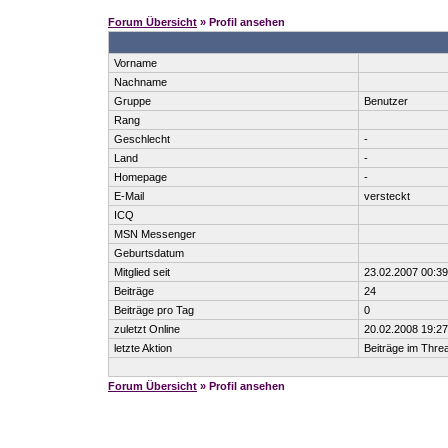
Forum Übersicht
» Profil ansehen
Vorname
Nachname
Gruppe
Benutzer
Rang
Geschlecht
-
Land
-
Homepage
-
E-Mail
versteckt
ICQ
MSN Messenger
Geburtsdatum
Mitglied seit
23.02.2007 00:39
Beiträge
24
Beiträge pro Tag
0
zuletzt Online
20.02.2008 19:27
letzte Aktion
Beiträge im Thr
Forum Übersicht
» Profil ansehen