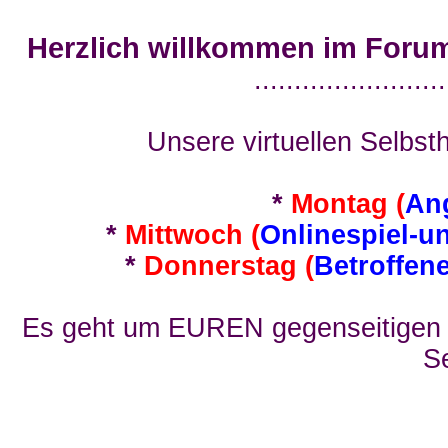
Herzlich willkommen im Foru
........................
Unsere virtuellen Selbsth
*
Montag (
An
*
Mittwoch (
Onlinespiel-u
*
Donnerstag (
Betroffen
Es geht um EUREN gegenseitigen E
Se