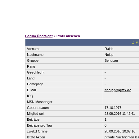
Forum Übersicht
» Profil ansehen
.: P
Vorname
Ralph
Nachname
Neipp
Gruppe
Benutzer
Rang
Geschlecht
-
Land
-
Homepage
-
E-Mail
r.neipp@gmx.de
ICQ
MSN Messenger
Geburtsdatum
17.10.1977
Mitglied seit
23.09.2016 11:42:41
Beiträge
1
Beiträge pro Tag
0
zuletzt Online
28.09.2016 10:07:10
letzte Aktion
private Nachrichten le