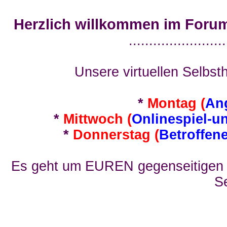
Herzlich willkommen im Foru
........................
Unsere virtuellen Selbsth
*
Montag (
An
*
Mittwoch (
Onlinespiel-u
*
Donnerstag (
Betroffen
Es geht um EUREN gegenseitigen E
Se