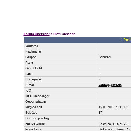
Forum Übersicht
» Profil ansehen
.: Pro
Vorname
Nachname
Gruppe
Benutzer
Rang
Geschlecht
-
Land
-
Homepage
-
E-Mail
vaido@gmx.de
ICQ
MSN Messenger
Geburtsdatum
Mitglied seit
15.03.2015 21:11:13
Beiträge
37
Beiträge pro Tag
0
zuletzt Online
02.03.2021 15:39:22
letzte Aktion
Beiträge im Thread
Aus