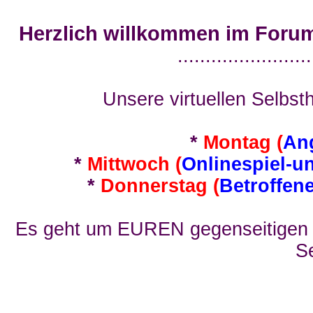
Herzlich willkommen im Foru
........................
Unsere virtuellen Selbsth
*
Montag (
An
*
Mittwoch (
Onlinespiel-u
*
Donnerstag (
Betroffen
Es geht um EUREN gegenseitigen E
Se