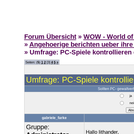
Forum Übersicht
»
WOW - World of 
»
Angehoerige berichten ueber ihre
» Umfrage: PC-Spiele kontrollieren
Seiten: (
5
)
1
2
[3]
4
5
»
Umfrage: PC-Spiele kontrolli
Sollten PC- gewaltver
ja
nei
gabriele_farke
Gruppe:
Hallo lithander,