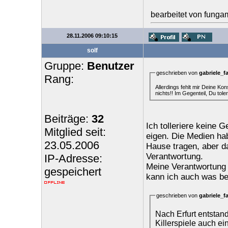
bearbeitet von funga
28.11.2006 09:10:15
solf
Gruppe:
Benutzer
geschrieben von
gabriele_f
Rang:
Allerdings fehlt mir Deine Ko
nichts!! Im Gegenteil, Du tole
Beiträge:
32
Ich tolleriere keine 
Mitglied seit:
eigen. Die Medien ha
23.05.2006
Hause tragen, aber d
Verantwortung.
IP-Adresse:
Meine Verantwortung 
gespeichert
kann ich auch was be
geschrieben von
gabriele_f
Nach Erfurt entstan
Killerspiele auch ei