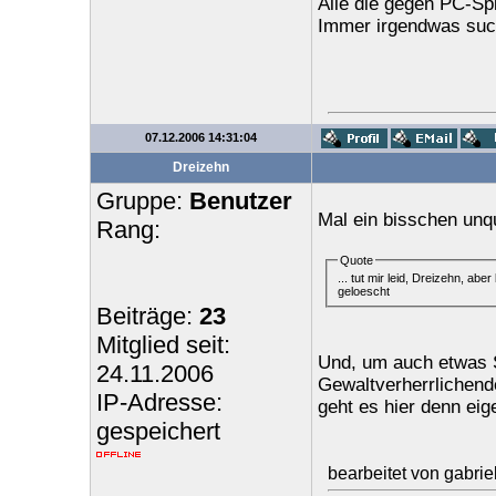
Alle die gegen PC-S
Immer irgendwas such
07.12.2006 14:31:04
Dreizehn
Gruppe:
Benutzer
Mal ein bisschen unqua
Rang:
Quote
... tut mir leid, Dreizehn, ab
geloescht
Beiträge:
23
Mitglied seit:
Und, um auch etwas S
24.11.2006
Gewaltverherrlichend
IP-Adresse:
geht es hier denn eig
gespeichert
bearbeitet von gabri