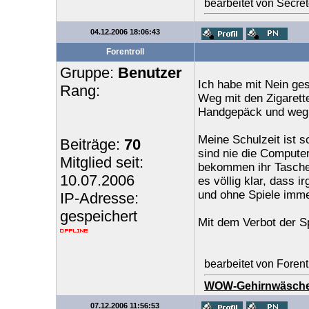
bearbeitet von Secre
04.12.2006 18:06:43
Forentroll
Gruppe:
Benutzer
Ich habe mit Nein ges
Rang:
Weg mit den Zigarett
Handgepäck und weg m
Meine Schulzeit ist s
Beiträge:
70
sind nie die Computer
Mitglied seit:
bekommen ihr Taschen
10.07.2006
es völlig klar, dass 
und ohne Spiele imme
IP-Adresse:
gespeichert
Mit dem Verbot der Sp
bearbeitet von Foren
WOW-Gehirnwäsch
07.12.2006 11:56:53