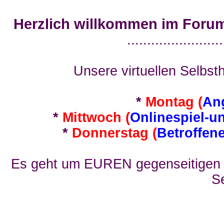
Herzlich willkommen im Foru
........................
Unsere virtuellen Selbsth
*
Montag (
An
*
Mittwoch (
Onlinespiel-u
*
Donnerstag (
Betroffen
Es geht um EUREN gegenseitigen E
Se