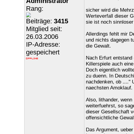
Administrator
Rang:
sicher wird die Mehr
Werteverfall dieser G
Beiträge:
3415
sie ist noch sinnlose
Mitglied seit:
Allerdings fehlt mir 
26.03.2006
und nichts dagegen tu
IP-Adresse:
die Gewalt.
gespeichert
Nach Erfurt entstand 
Killerspiele auch eine
Doch eigentlich wollt
zu duenn. In Deutsch
nachdenken, ob ...." 
naechsten Amoklauf. 
Also, lithander, wen
weiterfuehrst, so sag
dieser Gesellschaft v
offensichtliche Gewalt
Das Argument, ueber 