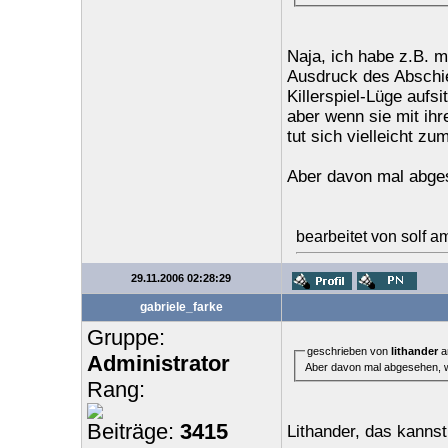
Naja, ich habe z.B. m
Ausdruck des Abschie
Killerspiel-Lüge aufsi
aber wenn sie mit ihr
tut sich vielleicht z
Aber davon mal abges
bearbeitet von solf 
29.11.2006 02:28:29
gabriele_farke
Gruppe:
geschrieben von
lithander
a
Administrator
Aber davon mal abgesehen, w
Rang:
Beiträge:
3415
Lithander, das kannst