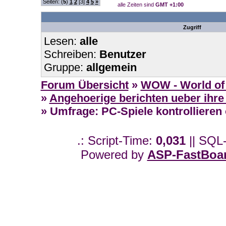
Seiten: (
5
)
1
2
[3]
4
5
»
alle Zeiten sind
GMT +1:00
Zugriff
Lesen:
alle
Schreiben:
Benutzer
Gruppe:
allgemein
Forum Übersicht
»
WOW - World of 
»
Angehoerige berichten ueber ihre
» Umfrage: PC-Spiele kontrollieren
.: Script-Time:
0,031
|| SQL
Powered by
ASP-FastBoa