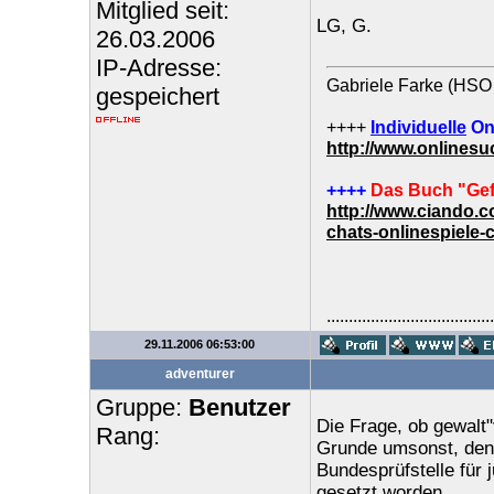
Mitglied seit:
LG, G.
26.03.2006
IP-Adresse:
Gabriele Farke (HSO 
gespeichert
++++
Individuelle
On
http://www.onlines
++++
Das Buch "Gef
http://www.ciando.
chats-onlinespiele-
......................................
29.11.2006 06:53:00
adventurer
Gruppe:
Benutzer
Die Frage, ob gewalt"
Rang:
Grunde umsonst, denn 
Bundesprüfstelle für 
gesetzt worden.