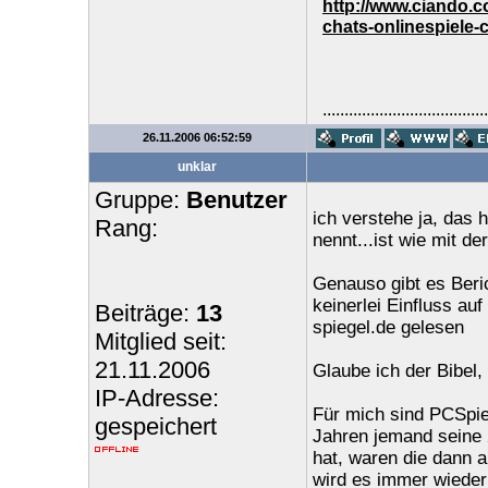
http://www.ciando.
chats-onlinespiele-
......................................
26.11.2006 06:52:59
unklar
Gruppe:
Benutzer
ich verstehe ja, das 
Rang:
nennt...ist wie mit de
Genauso gibt es Beric
keinerlei Einfluss au
Beiträge:
13
spiegel.de gelesen
Mitglied seit:
21.11.2006
Glaube ich der Bibel
IP-Adresse:
Für mich sind PCSpiel
gespeichert
Jahren jemand seine 
hat, waren die dann a
wird es immer wieder