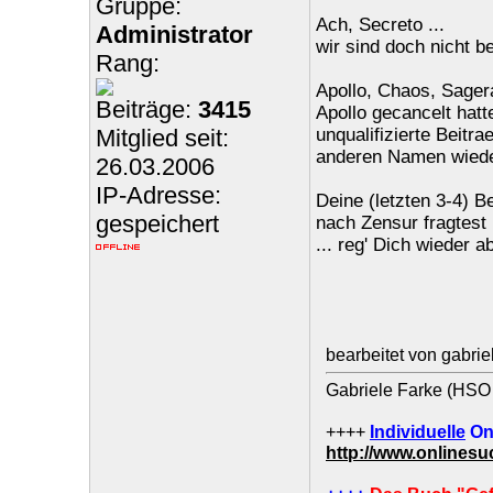
Gruppe:
Ach, Secreto ...
Administrator
wir sind doch nicht b
Rang:
Apollo, Chaos, Sager
Beiträge:
3415
Apollo gecancelt hat
Mitglied seit:
unqualifizierte Beitra
anderen Namen wieder
26.03.2006
IP-Adresse:
Deine (letzten 3-4) B
gespeichert
nach Zensur fragtest 
... reg' Dich wieder a
bearbeitet von gabri
Gabriele Farke (HSO 
++++
Individuelle
On
http://www.onlines