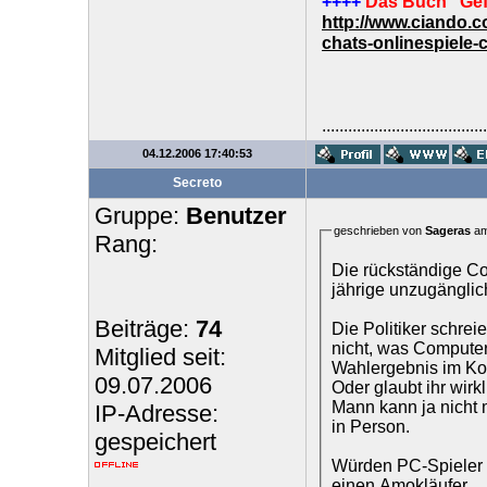
++++
Das Buch "Gef
http://www.ciando.
chats-onlinespiele-
......................................
04.12.2006 17:40:53
Secreto
Gruppe:
Benutzer
geschrieben von
Sageras
am
Rang:
Die rückständige Com
jährige unzugänglic
Beiträge:
74
Die Politiker schrei
nicht, was Computers
Mitglied seit:
Wahlergebnis im Kop
09.07.2006
Oder glaubt ihr wirk
Mann kann ja nicht 
IP-Adresse:
in Person.
gespeichert
Würden PC-Spieler t
einen Amokläufer.