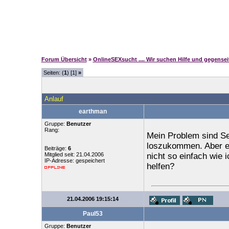
Forum Übersicht
»
OnlineSEXsucht .... Wir suchen Hilfe und gegense
Seiten: (
1
) [1]
»
Anlauf
earthman
Gruppe:
Benutzer
Rang:
Mein Problem sind Se
loszukommen. Aber es
Beiträge:
6
Mitglied seit: 21.04.2006
nicht so einfach wie 
IP-Adresse: gespeichert
helfen?
21.04.2006 19:15:14
Paul53
Gruppe:
Benutzer