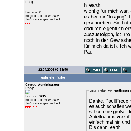
Rang:
hi earth,
wichtig für mich war
Beiträge:
2
Mitglied seit: 05.04.2006
es bei mir "losging", 
IP-Adresse: gespeichert
geschrieben. Sie hat 
dadurch eigentlich er
auszusteigen, ist irr
noch in der Gewisshe
für mich da ist). Ich
Paul
22.04.2006 07:53:50
gabriele_farke
Gruppe:
Administrator
Rang:
geschrieben von
earthman
a
Beiträge:
3415
Mitglied seit: 26.03.2006
Danke, Paul!Freue mi
IP-Adresse: gespeichert
es auch schaffen wer
schon eine große Hi
Anteilnahme vorzufi
einfach mal hin und
Bis dann, earth.