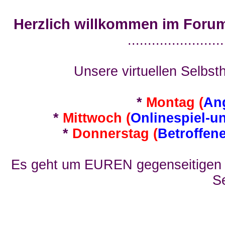
Herzlich willkommen im Foru
........................
Unsere virtuellen Selbsth
*
Montag (
An
*
Mittwoch (
Onlinespiel-u
*
Donnerstag (
Betroffen
Es geht um EUREN gegenseitigen E
Se