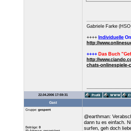
Gabriele Farke (HSO 
++++
Individuelle
On
http://www.onlines
++++
Das Buch "Gef
http://www.ciando.
chats-onlinespiele-
......................................
22.04.2006 17:59:31
Gast
Gruppe:
gesperrt
@earthman: Verabsche
dann tu es einfach. 
Beiträge:
0
surfen, geh doch lieb
IP-Adresse: gespeichert