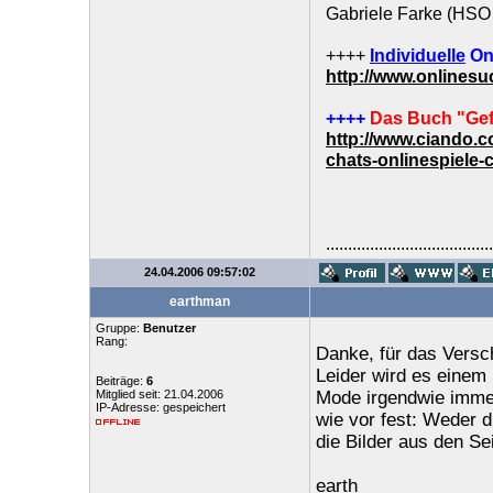
Gabriele Farke (HSO 
++++
Individuelle
On
http://www.onlines
++++
Das Buch "Gef
http://www.ciando.
chats-onlinespiele-
......................................
24.04.2006 09:57:02
earthman
Gruppe:
Benutzer
Rang:
Danke, für das Versch
Leider wird es einem 
Beiträge:
6
Mitglied seit: 21.04.2006
Mode irgendwie immer
IP-Adresse: gespeichert
wie vor fest: Weder d
die Bilder aus den Se
earth