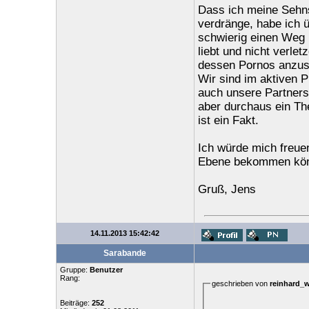
Dass ich meine Sehns
verdränge, habe ich 
schwierig einen Weg m
liebt und nicht verle
dessen Pornos anzusc
Wir sind im aktiven P
auch unsere Partners
aber durchaus ein Th
ist ein Fakt.
Ich würde mich freuen
Ebene bekommen kön
Gruß, Jens
14.11.2013 15:42:42
Sarabande
Gruppe:
Benutzer
Rang:
geschrieben von
reinhard_
Beiträge:
252