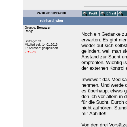
24.10.2013 09:47:00
reinhard_wien
Gruppe:
Benutzer
Rang:
Noch ein Gedanke zur
erwarten. Es gibt nie
Beiträge:
62
Mitglied seit: 14.01.2013
wieder auf sich selbs
IP-Adresse: gespeichert
gelindert, weil man 
Abstand zur Sucht und
empfehlen. Wichtig is
der externen Kontrolle
Inwieweit das Medikam
nehmen. Und werde da
es überhaupt etwas g
den ich vor allem in 
für die Sucht. Durch 
nicht aufhören. Stund
mir Abhilfe!!
Von den drei Vorsätz