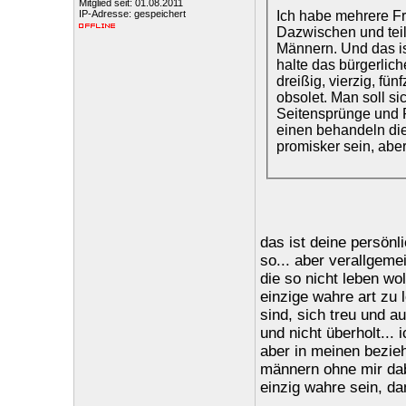
Mitglied seit: 01.08.2011
Ich habe mehrere Fr
IP-Adresse: gespeichert
Dazwischen und teil
Männern. Und das ist
halte das bürgerlic
dreißig, vierzig, fü
obsolet. Man soll si
Seitensprünge und P
einen behandeln die
promisker sein, abe
das ist deine persönl
so... aber verallgeme
die so nicht leben wo
einzige wahre art zu 
sind, sich treu und a
und nicht überholt... 
aber in meinen bezieh
männern ohne mir dabe
einzig wahre sein, da