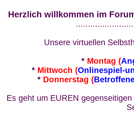
Herzlich willkommen im Foru
........................
Unsere virtuellen Selbsth
*
Montag (
An
*
Mittwoch (
Onlinespiel-u
*
Donnerstag (
Betroffen
Es geht um EUREN gegenseitigen E
Se