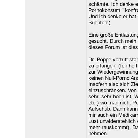
schämte. Ich denke er
Pornokonsum " konfro
Und ich denke er hat 
Süchten!)
Eine große Entlastung
gesucht. Durch mein 
dieses Forum ist dies
Dr. Poppe vertritt st
zu erlangen.
(Ich hoff
zur Wiedergewinnung de
keinen Null-Porno Ans
Insofern also sich Zi
einzuschränken. Von T
sehr, sehr hoch ist. 
etc.) wo man nicht P
Aufschub. Dann kann 
mir auch ein Medikam
Lust unwiderstehlich
mehr rauskommt). Da
nehmen.