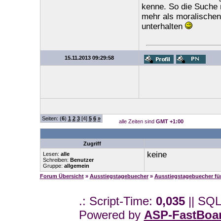
kenne. So die Suche 
mehr als moralischen
unterhalten
15.11.2013 09:29:58
Seiten: (
6
)
1
2
3
[4]
5
6
»
alle Zeiten sind
GMT +1:00
Zugriff
keine
Lesen:
alle
Schreiben:
Benutzer
Gruppe:
allgemein
Forum Übersicht
»
Ausstiegstagebuecher
»
Ausstiegstagebuecher f
.: Script-Time:
0,035
|| SQL
Powered by
ASP-FastBoa