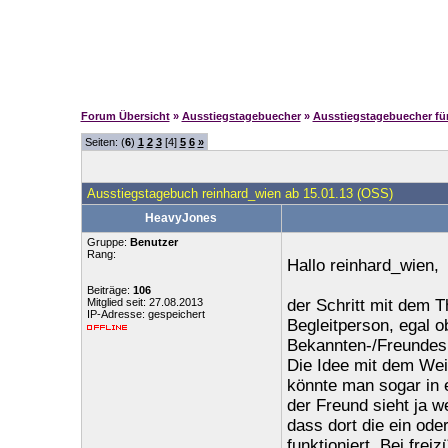
Forum Übersicht
»
Ausstiegstagebuecher
»
Ausstiegstagebuecher f
Seiten: (
6
)
1
2
3
[4]
5
6
»
Ausstiegstagebuch reinhard_wien ab 15.01.13 (OSS)
HeavyJones
Gruppe:
Benutzer
Rang:
Hallo reinhard_wien,
Beiträge:
106
Mitglied seit: 27.08.2013
der Schritt mit dem T
IP-Adresse: gespeichert
Begleitperson, egal o
Bekannten-/Freundesk
Die Idee mit dem Weit
könnte man sogar in 
der Freund sieht ja w
dass dort die ein ode
funktioniert. Bei fre