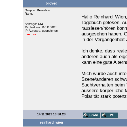
biloved
Gruppe:
Benutzer
Rang:
Hallo Reinhard_Wien,
Tagebuch gelesen. Au
Beiträge:
133
Mitglied seit: 07.11.2013
rauslesen/hören konn
IP-Adresse: gespeichert
ausgesehen haben. Gi
in der Vergangenheit
Ich denke, dass real
anderen auch als eig
kann eine gute Altern
Mich würde auch inte
Szene/anderen schwu
Suchtverhalten beim 
äussere körperliche 
Polarität stark potenzi
14.11.2013 13:50:28
reinhard_wien