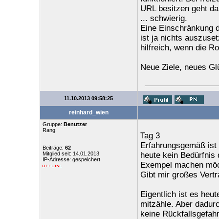
URL besitzen geht das
... schwierig.
Eine Einschränkung de
ist ja nichts auszus
hilfreich, wenn die R
Neue Ziele, neues Gl
11.10.2013 09:58:25
reinhard_wien
Gruppe:
Benutzer
Rang:
Tag 3
Erfahrungsgemäß ist 
Beiträge:
62
Mitglied seit: 14.01.2013
heute kein Bedürfnis d
IP-Adresse: gespeichert
Exempel machen möcht
Gibt mir großes Vertr
Eigentlich ist es he
mitzähle. Aber dadurc
keine Rückfallsgefahr