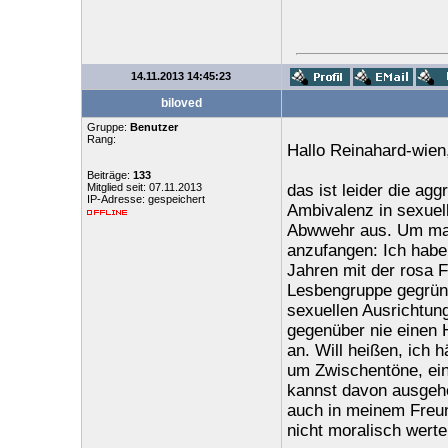
14.11.2013 14:45:23
biloved
Gruppe:
Benutzer
Rang:
Hallo Reinahard-wien
Beiträge:
133
Mitglied seit: 07.11.2013
das ist leider die ag
IP-Adresse: gespeichert
Ambivalenz in sexuell
Abwwehr aus. Um mal 
anzufangen: Ich habe
Jahren mit der rosa 
Lesbengruppe gegründ
sexuellen Ausrichtun
gegenüber nie einen 
an. Will heißen, ich h
um Zwischentöne, ein
kannst davon ausgeh
auch in meinem Freun
nicht moralisch werte