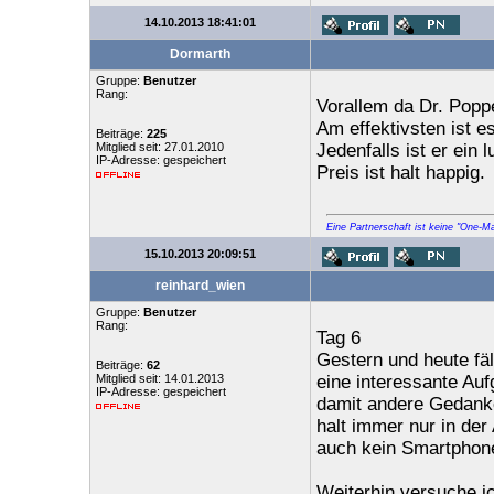
14.10.2013 18:41:01
Dormarth
Gruppe:
Benutzer
Rang:
Vorallem da Dr. Poppe
Am effektivsten ist e
Beiträge:
225
Mitglied seit: 27.01.2010
Jedenfalls ist er ein 
IP-Adresse: gespeichert
Preis ist halt happig.
Eine Partnerschaft ist keine "One-M
15.10.2013 20:09:51
reinhard_wien
Gruppe:
Benutzer
Rang:
Tag 6
Gestern und heute fäll
Beiträge:
62
Mitglied seit: 14.01.2013
eine interessante Auf
IP-Adresse: gespeichert
damit andere Gedanken
halt immer nur in der
auch kein Smartphon
Weiterhin versuche ic