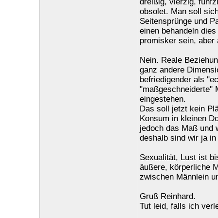
dreißig, vierzig, fünf
obsolet. Man soll sic
Seitensprünge und Par
einen behandeln dies 
promisker sein, aber
Nein. Reale Beziehun
ganz andere Dimensio
befriedigender als "e
"maßgeschneiderte" Ma
eingestehen.
Das soll jetzt kein P
Konsum in kleinen Do
jedoch das Maß und wi
deshalb sind wir ja i
Sexualität, Lust ist 
äußere, körperliche 
zwischen Männlein un
Gruß Reinhard.
Tut leid, falls ich ve