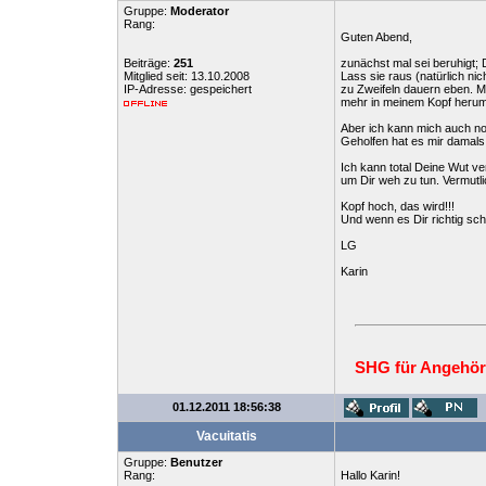
Gruppe:
Moderator
Rang:
Guten Abend,
Beiträge:
251
zunächst mal sei beruhigt;
Mitglied seit: 13.10.2008
Lass sie raus (natürlich ni
IP-Adresse: gespeichert
zu Zweifeln dauern eben. Me
mehr in meinem Kopf herum 
Aber ich kann mich auch no
Geholfen hat es mir damals
Ich kann total Deine Wut v
um Dir weh zu tun. Vermutlic
Kopf hoch, das wird!!!
Und wenn es Dir richtig schl
LG
Karin
SHG für Angehör
01.12.2011 18:56:38
Vacuitatis
Gruppe:
Benutzer
Rang:
Hallo Karin!