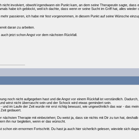
ich nicht involviert, obwohl irgendwann ein Punkt kam, an dem seine Therapeutin sagte, dass
als habe ich geblockt, weil ich dachte, dass wenn er seine Sucht im Griff hat, alles wieder o
ht mehr passieren, ich habe mir fest vorgenommen, in diesem Punkt auf seine Wünsche einzu
ereit daran zu arbeiten.
r auch jetzt schon Angst vor dem nächsten Rückfall.
fnung noch nicht aufgegeben hast und die Angst vor einem Rückfall ist verständlich. Dadurch,
d wirst nicht überrascht sein und der Schock wird etwas gemindert sein.
- und im Laufe der Zeit wurde mir erst richtig bewuust, wie ungewöhnlich das war - das mei
Zeit gedauert.
ner nächsten Therapie mit einbeziehen; Du weist ja, dass sie nichts mit Dir zu tun hat, deshal
ern ihn nur begleiten, wenn er das wünscht.
 ist schon ein ernormen Fortschritt. Du hast ja auch hier sicherlich gelesen, wieviele sich da