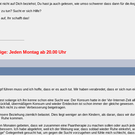
t nicht auf Dich beziehst; Du hast ja auch gelesen, wie umso schwerer dass dann für die Ang
 zu tun? Sucht er sich Hilfe?
auf, Ihr schafft das!
ige: Jeden
Montag ab 20.00
Uhr
f führen muss und ich hoffe, dass er es auch tut. Wir haben verabredet, dass er sich nun e
st solange ich ihn kenne schon eine Sucht war. Der Konsum hatte in der Vor-Internet-Zeit a
n, Rückfall, übermäßigem Konsum und wieder Entdecken ist schon immer der gleiche gewesen. 
lich nicht zu einer Verbesserung beigetragen.
t unsere Beziehung ziemlich belastet. Dies liegt weniger an den Kindern, als daran, dass wir d
zur Ruhe kommen.
gen Monaten gebeten, dass wir zusammen eine Paartherapie zu machen sollen oder auch jeder 
essern. Ich habe abgelehnt, weil ich der Meinung war, dass soblad wieder Ruhe einkehrt, wi
lige" Gelegenheit gesucht hat, um gegen die Sucht vorzugehen und fühle mich schlecht, dass 