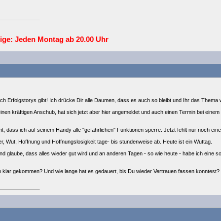
ige: Jeden
Montag ab 20.00
Uhr
h Erfolgstorys gibt! Ich drücke Dir alle Daumen, dass es auch so bleibt und Ihr das Thema w
nen kräftigen Anschub, hat sich jetzt aber hier angemeldet und auch einen Termin bei einem
 dass ich auf seinem Handy alle "gefährlichen" Funktionen sperre. Jetzt fehlt nur noch eine 
r, Wut, Hoffnung und Hoffnungslosigkeit tage- bis stundenweise ab. Heute ist ein Wuttag.
und glaube, dass alles wieder gut wird und an anderen Tagen - so wie heute - habe ich eine
em klar gekommen? Und wie lange hat es gedauert, bis Du wieder Vertrauen fassen konntest