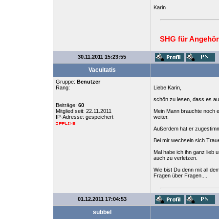
Karin
SHG für Angehör
30.11.2011 15:23:55
Vacuitatis
Gruppe:
Benutzer
Rang:
Liebe Karin,
schön zu lesen, dass es auc
Beiträge:
60
Mitglied seit: 22.11.2011
Mein Mann brauchte noch ei
IP-Adresse: gespeichert
weiter.
Außerdem hat er zugestimmt,
Bei mir wechseln sich Traue
Mal habe ich ihn ganz lieb 
auch zu verletzen.
Wie bist Du denn mit all d
Fragen über Fragen....
01.12.2011 17:04:53
subbel