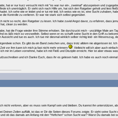
tte, hat er nur kurz versucht mich mit "es war nur ein-, zweimal" abzuspeisen und zugegebe
 finde ich unerträglich. Er sieht sich nach Hilfe um, hat sich den Ratgeber geholt und liest flei
hadet. Ich sehe wie er leidet und er tut mir leid. Ich weiss wie es ist, eine Sucht zuhaben,
 die Kontrolle zu verlieren. Er war nie stark sich selbst gegenüber.
h nicht so recht, den Ratgeber zu lesen. Ich habe zuviel Angst davor, zu erfahren, dass je
 hat, clean zu werden.
be, hat die Frage wieder ihre Stimme erhoben. Sie durchzuckt mich - unzählige Male am Ta
Und es läßt mich so verzweifeln. Selbst wenn er es schafft seine Sucht in den Griff zu bekom
 Aussicht und tue es auch. Ich tue mir diesmal wirklich selber richtig leid- ein Wesenszug, de
rgendwie schon. Es gibt da ein Band zwischen uns, dass trotz alldem nie abgerissen ist. Ich 
 Zeit vor ihm kann ich mich ja fast nicht mehr erinnern
. Vielleicht will ich aber auch einf
 ich mir im Leben vornehme, habe ich mit Fleiß und Disziplin erreicht. Hier ist aber etwas was 
 aufzuschreiben und ich Danke Euch, dass ihr es gelesen habt. Ich habe es auch noch einmal
h nicht verloren, aber es muss sein Kampf sein und bleiben. Du kannst ihn unterstützen, abe
i Deinen Zeilen auffällt, ist das er Dir die Seiten dieses Forums zeigte. Er sieht seine Sucht
it, und ob das damals am Anfang mit den "Heftchen" schon Sucht war? Warst Du damals bei se