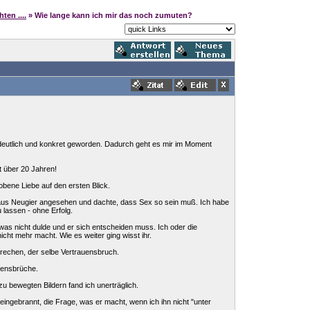
en ....
» Wie lange kann ich mir das noch zumuten?
d deutlich und konkret geworden. Dadurch geht es mir im Moment
it über 20 Jahren!
bene Liebe auf den ersten Blick.
ige aus Neugier angesehen und dachte, dass Sex so sein muß. Ich habe
 lassen - ohne Erfolg.
s nicht dulde und er sich entscheiden muss. Ich oder die
cht mehr macht. Wie es weiter ging wisst ihr.
rechen, der selbe Vertrauensbruch.
uensbrüche.
u bewegten Bildern fand ich unerträglich.
 eingebrannt, die Frage, was er macht, wenn ich ihn nicht "unter