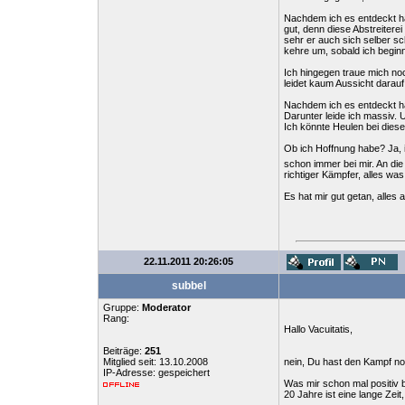
Nachdem ich es entdeckt ha
gut, denn diese Abstreiterei
sehr er auch sich selber sc
kehre um, sobald ich beginne
Ich hingegen traue mich noc
leidet kaum Aussicht darauf
Nachdem ich es entdeckt ha
Darunter leide ich massiv. 
Ich könnte Heulen bei dieser
Ob ich Hoffnung habe? Ja, i
schon immer bei mir. An die
richtiger Kämpfer, alles was
Es hat mir gut getan, alles
22.11.2011 20:26:05
subbel
Gruppe:
Moderator
Rang:
Hallo Vacuitatis,
Beiträge:
251
Mitglied seit: 13.10.2008
nein, Du hast den Kampf noc
IP-Adresse: gespeichert
Was mir schon mal positiv be
20 Jahre ist eine lange Ze