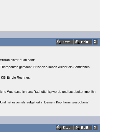
irklich hinter Euch habt!
 Therapeuten gemacht. Er ist also schon wieder ein Schrittchen
KiSi für die Rechner...
 solche Wut, dass ich fast Rachsüchitg werde und Lust bekomme, ihn
? Und hat es jemals aufgehört in Deinem Kopf herumzuspuken?