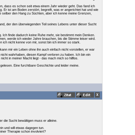
n, dass es schon seit etwa einem Jahr wieder geht. Das fand ich
ßig. Er ist am Boden zerstört, begreift, was er angerichtet hat und wie
 habe selber den Hang zu Süchten, aber ich kenne meine Grenzen,
mand, der den überwiegenden Teil seines Lebens unter dieser Sucht
g. Ich finde dadurch keine Ruhe mehr, sie bestimmt mein Denken.
men, werde ich wieder Jahre brauchen, bis die Stimme leiser wird.
n ich nicht kenne von mir, sonst bin ich immer so stark.
kann mir ein Leben ohne ihn auch einfach nicht vorstellen, er war
ach nicht wahrhaben, diesen Kampf verloren zu haben. Ich bin ein
nicht in meiner Macht liegt - das mach mich so hilflos.
 gelesen. Eine furchtbare Geschichte und leider meine.
r die Sucht bewältigen muss er alleine.
 ein und will etwas dagegen tun.
iner Therapie schon involviert?