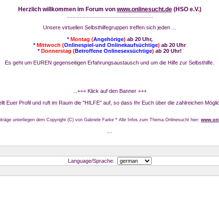
Herzlich willkommen im Forum von
www.onlinesucht.de
(HSO e.V.)
...........................................................
Unsere virtuellen Selbsthilfegruppen treffen sich jeden ...
*
Montag (
Angehörige
)
ab 20 Uhr,
*
Mittwoch (
Onlinespiel-und Onlinekaufsüchtige
)
ab 20 Uhr
*
Donnerstag (
Betroffene Onlinesexsüchtige
)
ab 20 Uhr!
Es geht um EUREN gegenseitigen Erfahrungsaustausch und um die Hilfe zur Selbsthilfe.
...+++ Klick auf den Banner +++
stellt Euer Profil und ruft im Raum die "HILFE" auf, so dass Ihr Euch über die zahlreichen Mögli
iträge unterliegen dem Copyright (C) von Gabriele Farke * Alle Infos zum Thema Onlinesucht hier:
www.onl
....
Language/Sprache: