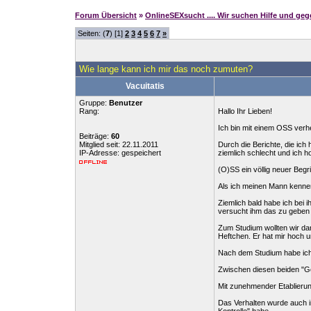
Forum Übersicht
»
OnlineSEXsucht .... Wir suchen Hilfe und ge
Seiten: (
7
) [1]
2
3
4
5
6
7
»
Wie lange kann ich mir das noch zumuten?
Vacuitatis
Gruppe:
Benutzer
Rang:
Hallo Ihr Lieben!
Ich bin mit einem OSS ver
Beiträge:
60
Mitglied seit: 22.11.2011
Durch die Berichte, die ich
IP-Adresse: gespeichert
ziemlich schlecht und ich h
(O)SS ein völlig neuer Begri
Als ich meinen Mann kennen
Ziemlich bald habe ich bei 
versucht ihm das zu geben u
Zum Studium wollten wir d
Heftchen. Er hat mir hoch u
Nach dem Studium habe ich 
Zwischen diesen beiden "G
Mit zunehmender Etablierung
Das Verhalten wurde auch im