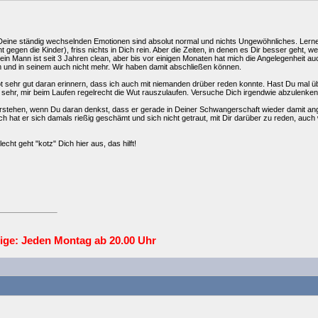
 Deine ständig wechselnden Emotionen sind absolut normal und nichts Ungewöhnliches. Lerne 
cht gegen die Kinder), friss nichts in Dich rein. Aber die Zeiten, in denen es Dir besser geh
in Mann ist seit 3 Jahren clean, aber bis vor einigen Monaten hat mich die Angelegenheit auc
und in seinem auch nicht mehr. Wir haben damit abschließen können.
t sehr gut daran erinnern, dass ich auch mit niemanden drüber reden konnte. Hast Du mal ü
 sehr, mir beim Laufen regelrecht die Wut rauszulaufen. Versuche Dich irgendwie abzulen
erstehen, wenn Du daran denkst, dass er gerade in Deiner Schwangerschaft wieder damit ange
h hat er sich damals rießig geschämt und sich nicht getraut, mit Dir darüber zu reden, auch we
echt geht "kotz" Dich hier aus, das hilft!
ige: Jeden
Montag ab 20.00
Uhr