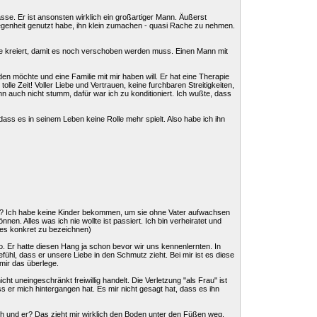
asse. Er ist ansonsten wirklich ein großartiger Mann. Äußerst
elegenheit genutzt habe, ihn klein zumachen - quasi Rache zu nehmen.
e kreiert, damit es noch verschoben werden muss. Einen Mann mit
n möchte und eine Familie mit mir haben will. Er hat eine Therapie
olle Zeit! Voller Liebe und Vertrauen, keine furchbaren Streitigkeiten,
n auch nicht stumm, dafür war ich zu konditioniert. Ich wußte, dass
dass es in seinem Leben keine Rolle mehr spielt. Also habe ich ihn
etzt? Ich habe keine Kinder bekommen, um sie ohne Vater aufwachsen
n. Alles was ich nie wollte ist passiert. Ich bin verheiratet und
 es konkret zu bezeichnen)
. Er hatte diesen Hang ja schon bevor wir uns kennenlernten. In
fühl, dass er unsere Liebe in den Schmutz zieht. Bei mir ist es diese
 mir das überlege.
t uneingeschränkt freiwillig handelt. Die Verletzung "als Frau" ist
ass er mich hintergangen hat. Es mir nicht gesagt hat, dass es ihn
h und er? Das zieht mir wirklich den Boden unter den Füßen weg.