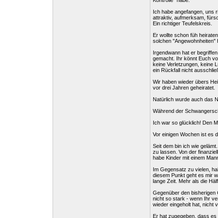
Kontrolle" habe.
Ich habe angefangen, uns ri
attraktiv, aufmerksam, fürs
Ein richtiger Teufelskreis.
Er wollte schon füh heirat
solchen "Angewohnheiten" h
Irgendwann hat er begriffen
gemacht. Ihr könnt Euch vors
keine Verletzungen, keine L
ein Rückfall nicht ausschli
Wir haben wieder übers Heir
vor drei Jahren geheiratet.
Natürlich wurde auch das N
Während der Schwangerschaf
Ich war so glücklich! Den 
Vor einigen Wochen ist es
Seit dem bin ich wie gelämt
zu lassen. Von der finanzie
habe Kinder mit einem Mann
Im Gegensatz zu vielen, ha
diesem Punkt geht es mir wo
lange Zeit. Mehr als die Häl
Gegenüber den bisherigen Cr
nicht so stark - wenn Ihr ve
wieder eingeholt hat, nicht
Er hat zugegeben, dass es 