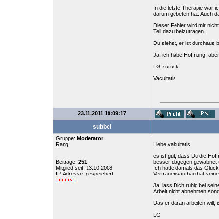
In die letzte Therapie war 
darum gebeten hat. Auch dam
Dieser Fehler wird mir nic
Teil dazu beizutragen.
Du siehst, er ist durchaus b
Ja, ich habe Hoffnung, abe
LG zurück
Vacuitatis
23.11.2011 19:09:17
subbel
Gruppe:
Moderator
Rang:
Liebe vakuitatis,
es ist gut, dass Du die Hof
Beiträge:
251
besser dagegen gewabnet un
Mitglied seit: 13.10.2008
Ich hatte damals das Glück 
IP-Adresse: gespeichert
Vertrauensaufbau hat seine 
Ja, lass Dich ruhig bei sei
Arbeit nicht abnehmen sond
Das er daran arbeiten will,
LG