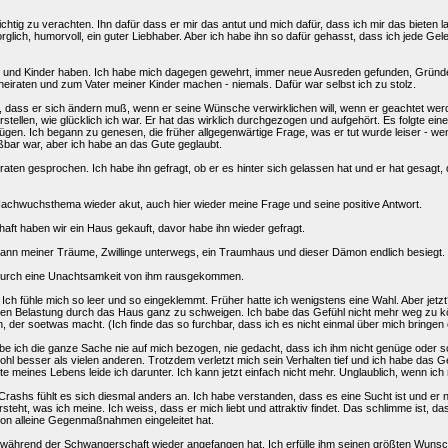
chtig zu verachten. Ihn dafür dass er mir das antut und mich dafür, dass ich mir das bieten l
orglich, humorvoll, ein guter Liebhaber. Aber ich habe ihn so dafür gehasst, dass ich jede G
en und Kinder haben. Ich habe mich dagegen gewehrt, immer neue Ausreden gefunden, Gründ
eiraten und zum Vater meiner Kinder machen - niemals. Dafür war selbst ich zu stolz.
, dass er sich ändern muß, wenn er seine Wünsche verwirklichen will, wenn er geachtet werde
tellen, wie glücklich ich war. Er hat das wirklich durchgezogen und aufgehört. Es folgte eine t
ügen. Ich begann zu genesen, die früher allgegenwärtige Frage, was er tut wurde leiser - wen
eßbar war, aber ich habe an das Gute geglaubt.
aten gesprochen. Ich habe ihn gefragt, ob er es hinter sich gelassen hat und er hat gesagt, 
achwuchsthema wieder akut, auch hier wieder meine Frage und seine positive Antwort.
t haben wir ein Haus gekauft, davor habe ihn wieder gefragt.
Mann meiner Träume, Zwillinge unterwegs, ein Traumhaus und dieser Dämon endlich besiegt.
 durch eine Unachtsamkeit von ihm rausgekommen.
. Ich fühle mich so leer und so eingeklemmt. Früher hatte ich wenigstens eine Wahl. Aber j
llen Belastung durch das Haus ganz zu schweigen. Ich babe das Gefühl nicht mehr weg zu könne
, der soetwas macht. (Ich finde das so furchbar, dass ich es nicht einmal über mich bringen
be ich die ganze Sache nie auf mich bezogen, nie gedacht, dass ich ihm nicht genüge oder so
hl besser als vielen anderen. Trotzdem verletzt mich sein Verhalten tief und ich habe das Ge
fte meines Lebens leide ich darunter. Ich kann jetzt einfach nicht mehr. Unglaublich, wenn ich
ashs fühlt es sich diesmal anders an. Ich habe verstanden, dass es eine Sucht ist und er nich
rsteht, was ich meine. Ich weiss, dass er mich liebt und attraktiv findet. Das schlimme ist, d
 von alleine Gegenmaßnahmen eingeleitet hat.
während der Schwangerschaft wieder angefangen hat. Ich erfülle ihm seinen größten Wunsc