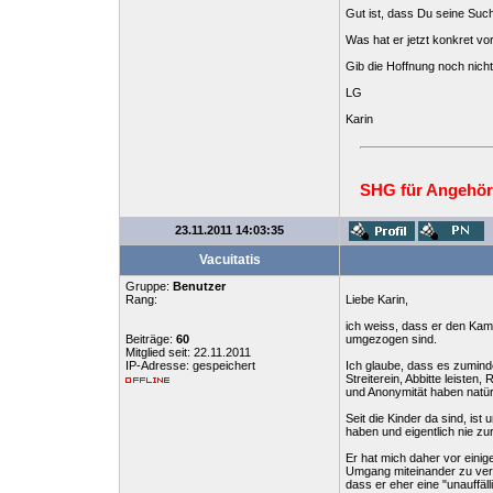
Gut ist, dass Du seine Such
Was hat er jetzt konkret vor
Gib die Hoffnung noch nicht 
LG
Karin
SHG für Angehör
23.11.2011 14:03:35
Vacuitatis
Gruppe:
Benutzer
Rang:
Liebe Karin,
ich weiss, dass er den Kamp
Beiträge:
60
umgezogen sind.
Mitglied seit: 22.11.2011
IP-Adresse: gespeichert
Ich glaube, dass es zuminde
Streiterein, Abbitte leiste
und Anonymität haben natür
Seit die Kinder da sind, is
haben und eigentlich nie 
Er hat mich daher vor eini
Umgang miteinander zu verb
dass er eher eine "unauffäl