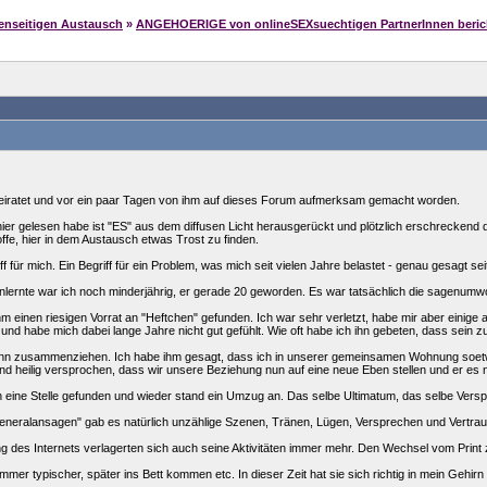
genseitigen Austausch
»
ANGEHOERIGE von onlineSEXsuechtigen PartnerInnen bericht
heiratet und vor ein paar Tagen von ihm auf dieses Forum aufmerksam gemacht worden.
 hier gelesen habe ist "ES" aus dem diffusen Licht herausgerückt und plötzlich erschrecken
offe, hier in dem Austausch etwas Trost zu finden.
ff für mich. Ein Begriff für ein Problem, was mich seit vielen Jahre belastet - genau gesagt se
lernte war ich noch minderjährig, er gerade 20 geworden. Es war tatsächlich die sagenumwo
ihm einen riesigen Vorrat an "Heftchen" gefunden. Ich war sehr verletzt, habe mir aber ein
nd habe mich dabei lange Jahre nicht gut gefühlt. Wie oft habe ich ihn gebeten, dass sein zu
ann zusammenziehen. Ich habe ihm gesagt, dass ich in unserer gemeinsamen Wohnung soetwa
nd heilig versprochen, dass wir unsere Beziehung nun auf eine neue Eben stellen und er es ni
eine Stelle gefunden und wieder stand ein Umzug an. Das selbe Ultimatum, das selbe Versp
eneralansagen" gab es natürlich unzählige Szenen, Tränen, Lügen, Versprechen und Vertra
 des Internets verlagerten sich auch seine Aktivitäten immer mehr. Den Wechsel vom Print z
mer typischer, später ins Bett kommen etc. In dieser Zeit hat sie sich richtig in mein Gehirn