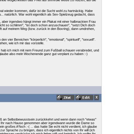
iele Möglichkeiten das I-Net auf sinnvolle weise zu nutzen, auf die
al wieder kommen, dafür ist die Sucht wohl zu hartnäckig. Habe
 natürlich. War wohl eigentlich als Sex-Spielzeug gedacht, dass
 aber irgendwo hängt immer ein Plakat mit einer halbnackten Frau
icht so schlimm", "ist doch schon anzuschauen", "setzt Dich doch
rft auf meinem Weg (bzw. zurück in den Boxring), dann umdrehen,
 vier Bereichen "körperlich", "emotional", "spirituell", "sexuell".
en, wie ich mir das vorstelle.
ag hab ich mich mit nem Freund zum Fußball schauen verabredet, und
glaube also mein Wochenende ganz gut verplant zu haben :-)
 Maß an Selbstbewusstsein zurückkehrt und wenn dann noch "etwas"
it zu Ihr nach Hause genommen aber irgendwann wurde die Dame so
 großes A*loch :-( ... das hatte Sie echt nicht verdient, ich glaube
r Sprache zu bringen, dass ich eigentlich nichts von Ihr will (ich
dessen verdrücke ich mich lieber still und heimlich. Ich wollte Ihr