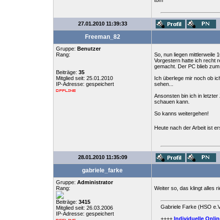
tom
27.01.2010 11:39:33
Freeman_82
Gruppe:
Benutzer
Rang:
So, nun liegen mittlerweile 
Vorgestern hatte ich recht
gemacht. Der PC blieb zum 
Beiträge:
35
Mitglied seit: 25.01.2010
Ich überlege mir noch ob i
IP-Adresse: gespeichert
sehen...
Ansonsten bin ich in letzte
schauen kann.
So kanns weitergehen!
Heute nach der Arbeit ist e
28.01.2010 11:35:09
gabriele_farke
Gruppe:
Administrator
Rang:
Weiter so, das klingt alles ric
Beiträge:
3415
Gabriele Farke (HSO e.V
Mitglied seit: 26.03.2006
IP-Adresse: gespeichert
++++
Individuelle
Onlin