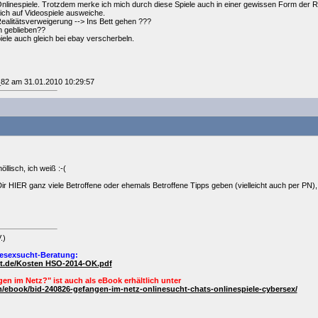
Onlinespiele. Trotzdem merke ich mich durch diese Spiele auch in einer gewissen Form der R
ich auf Videospiele ausweiche.
Realitätsverweigerung --> Ins Bett gehen ???
n geblieben??
Spiele auch gleich bei ebay verscherbeln.
_82 am 31.01.2010 10:29:57
öllisch, ich weiß :-(
Dir HIER ganz viele Betroffene oder ehemals Betroffene Tipps geben (vielleicht auch per PN)
.)
esexsucht-Beratung:
ht.de/Kosten HSO-2014-OK.pdf
en im Netz?" ist auch als
eBook
erhältlich unter
/ebook/bid-240826-gefangen-im-netz-onlinesucht-chats-onlinespiele-cybersex/