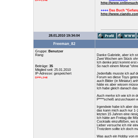
http://www.onlinesuc
++++
Das Buch "Gefang
http://www.ciando.com
........................................
28.01.2010 19:34:04
Freeman_82
Gruppe:
Benutzer
Rang:
Danke Gabriele, aber ich s
Zwei Wochen am Stück ohne 
Ich denke jetzt kommt erst 
Beiträge:
35
So nach einem Monat "ohne" 
Mitglied seit: 25.01.2010
IP-Adresse: gespeichert
Jedenfalls musste ich auf d
Forum wo diese Toys getest
auch Bilder (in Miniatur) a
hätte es aber wissen müsse
Ich habe gleich danach das 
Auch merke ich wie ich in 
P****scheiß anzuschauen wär
Irgendwie habe ich aber doc
das kann mich auch nur 1-2 
letzten 15 Jahren eine riesi
Ich hätte am Freitag die M
Cocktails einzuflößen, wo 
Lieber versuche ich mir ei
Trotzdem sollte ich doch m
Was auch ein Hobby von mir i