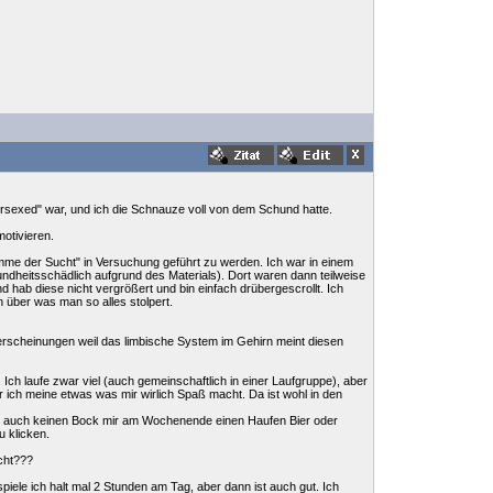
ersexed" war, und ich die Schnauze voll von dem Schund hatte.
otivieren.
imme der Sucht" in Versuchung geführt zu werden. Ich war in einem
ndheitsschädlich aufgrund des Materials). Dort waren dann teilweise
 hab diese nicht vergrößert und bin einfach drübergescrollt. Ich
 über was man so alles stolpert.
erscheinungen weil das limbische System im Gehirn meint diesen
Ich laufe zwar viel (auch gemeinschaftlich in einer Laufgruppe), aber
r ich meine etwas was mir wirlich Spaß macht. Da ist wohl in den
hab auch keinen Bock mir am Wochenende einen Haufen Bier oder
u klicken.
cht???
spiele ich halt mal 2 Stunden am Tag, aber dann ist auch gut. Ich