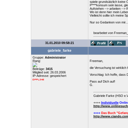
spiele grundsätzlich keine 
P****konsum sein lasse, gle
Aufstehen --> arbeiten --> 
Wo ist denn hier mein Lebe
Vielleicht sollte ich meine 
Nur so Gedanken von mir...
bearbeitet von Freeman
31.01.2010 09:58:21
gabriele_farke
Gruppe:
Administrator
Rang:
Freeman,
die Versuchung ist wirklich h
Beiträge:
3415
Mitglied seit: 26.03.2006
Vorschlag: Ich hoffe, dass 
IP-Adresse: gespeichert
Pass auf Dich auf!
G.
Gabriele Farke (HSO e.V
++++
Individuelle
Onlin
http://www.onlinesuc
++++
Das Buch "Gefang
http://www.ciando.com