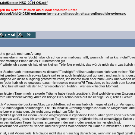
ht.de/Kosten HSO-2014-OK.pdf
en im Netz?" ist auch als
eBook
erhältlich unter
/ebook/bid-240826-gefangen-im-netz-onlinesucht-chats-onlinespiele-cybersex/
..................
tehe gerade noch am Anfang.
ausleben meiner Sucht habe ich schon öfter mal geschafft, wenn ich mal wirklich total "ov
eine wichtige Phase die es zu überstehen gilt.
würde ich sagen ich hab einen kleinen Teilerfolg erreicht, das würde mich dann zusätzlich m
er Suche nach Informationen zu diesem "Fleshlight" höllisch aufpassen nicht von meiner "St
et werden (wenn ich sowas kaufe soll es ja auch langlebig und gut sein, und auch nicht gesu
nhängend wo diese ausgiebig getestet wurden, ich konnte mich aber zum Glück überwinden und
n (oder hab ich es gewusst, dass mich sowas erwartet?)! Trotzdem, es ist doch zum kotzen
Ding bestellt und hab den PC runtergefahren. Puhhh... war ein kritischer Moment.
den letzten Tagen mehr sexuelle Träume habe (auch tagsüber). Sind wohl die ersten Entzugs
e überlebenswichtig. Aber ich bringe Dich schon noch auf die richtige Spur, liebes Gehirn.
h Probleme die Lücke im Alltag zu schließen, auf einmal hab ich megaviel Zeit zur Verfügung. 
Stunden täglich beschäftigen. Ok, Haushalt in Ordnung bringen ist auch ne Möglichkeit, abe
ge Leere entstanden, die nicht ganz einfach zu füllen ist.
öglichkeit gehabt mit einem Freund wegzugehen in irgendeine Disco, aber ganz ehrlich ich 
ich genau weiß, dass ich am nächsten Tag umso mehr gefährdet bin auf einschlägige Seiten z
nen vernünftigen Tagesrhytmus anzueignen, der mehr oder weniger immer gleich ist.
al versuchen wieder zu "leben" und nicht jedes Wochenende zu Hause rumzusitzen! Oder ni
st, sind Videospiele. Ich glaube nicht das ich süchtig danach bin, wenn mir ein Spiel gefällt 