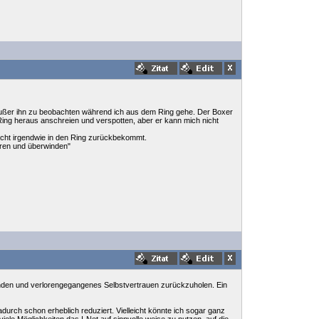
, außer ihn zu beobachten während ich aus dem Ring gehe. Der Boxer
 Ring heraus anschreien und verspotten, aber er kann mich nicht
icht irgendwie in den Ring zurückbekommt.
ören und überwinden"
u finden und verlorengegangenes Selbstvertrauen zurückzuholen. Ein
durch schon erheblich reduziert. Vielleicht könnte ich sogar ganz