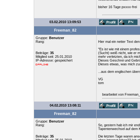
bisher 16 Tage pxxxx-frei
03.02.2010 13:09:53
Freeman_82
Gruppe:
Benutzer
Rang:
Hier mal ein netter Text d
"Es ist wie mit einem prof
Beiträge:
35
(Sucht) weiß nicht, wie er 
Mitglied seit: 25.01.2010
mehr verletzten, da ich mi
IP-Adresse: gespeichert
Dieses Geschrei und Gebrül
Dieses etwas, was mich zur
...aus dem englischen übers
VG
tom
bearbeitet von Freeman
04.02.2010 13:08:11
Freeman_82
Gruppe:
Benutzer
Rang:
So, gestern hab ich mir end
Tapentenwechsel auf dem 
Beiträge:
35
Die letzten Tage waren anso