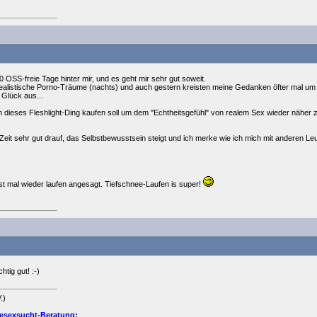
10 OSS-freie Tage hinter mir, und es geht mir sehr gut soweit.
 realistische Porno-Träume (nachts) und auch gestern kreisten meine Gedanken öfter mal u
Glück aus...
ch dieses Fleshlight-Ding kaufen soll um dem "Echtheitsgefühl" von realem Sex wieder näher
r Zeit sehr gut drauf, das Selbstbewusstsein steigt und ich merke wie ich mich mit anderen Le
rst mal wieder laufen angesagt. Tiefschnee-Laufen is super!
htig gut! :-)
.)
esexsucht-Beratung: