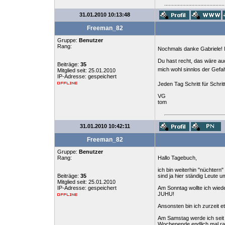
........................................
31.01.2010 10:13:48
Freeman_82
Gruppe:
Benutzer
Rang:
Nochmals danke Gabriele! Me
Du hast recht, das wäre auc
Beiträge:
35
mich wohl sinnlos der Gefa
Mitglied seit: 25.01.2010
IP-Adresse: gespeichert
Jeden Tag Schritt für Schri
VG
tom
31.01.2010 10:42:11
Freeman_82
Gruppe:
Benutzer
Rang:
Hallo Tagebuch,
ich bin weiterhin "nüchtern
Beiträge:
35
sind ja hier ständig Leute 
Mitglied seit: 25.01.2010
IP-Adresse: gespeichert
Am Sonntag wollte ich wied
JUHU!
Ansonsten bin ich zurzeit et
Am Samstag werde ich seit
Wochenende endlich mal ra