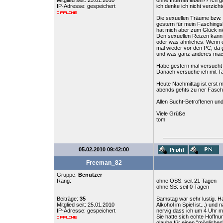
Mitglied seit: 25.01.2010
ohne Internet leben?? Ich g
IP-Adresse: gespeichert
ich denke ich nicht verzich
Die sexuellen Träume bzw. 
gestern für mein Faschings
hat mich aber zum Glück nic
Den sexuellen Reizen kann 
oder was ähnliches. Wenn e
mal wieder vor den PC, da 
und was ganz anderes mache
Habe gestern mal versucht mi
Danach versuche ich mit Ta
Heute Nachmittag ist erst 
abends gehts zu ner Faschi
Allen Sucht-Betroffenen un
Viele Grüße
tom
05.02.2010 09:42:00
Freeman_82
Gruppe:
Benutzer
Rang:
ohne OSS: seit 21 Tagen
ohne SB: seit 0 Tagen
Beiträge:
35
Samstag war sehr lustig. H
Mitglied seit: 25.01.2010
Alkohol im Spiel ist...) u
IP-Adresse: gespeichert
nervig dass ich um 4 Uhr mo
Sie hatte sich echte Hoffnu
glaube für einen "möglichen