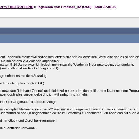
her für BETROFFENE
» Tagebuch von Freeman_82 (OSS) - Start 27.01.10
nem Tagebuch meinem Ausstieg den letzten Nachdruck verleihen. Versuche gab es schon ein
r als höchstens 2-3 Wochen angehalten.
n letzten 5-10 Jahren war ich jedoch mehrmals die Woche im Netz unterwegs, stundenlang.
s (auch falls mal ein Rückschlag kommt)
ngs schon los mit dem Ausstieg:
Videos etc. gelöscht (400 GB)
e gewesen (ich hatte Grippe) und gleichzeitig versucht, den gelöschten Kram mit nem Prog
 aber doch alles wieder gelöscht, ich will einfach nicht mehr.
ni-Rückfall gehabt mit softcore zeugs
 nun komplett bleiben lassen, der PC wird nur noch angemacht wenn ich wirklich weiß das ic
ich vorher schon (in angenehmer Weise im Bettchen) zu onanieren. Ich hoffe das hilf auch w
ht mir Glück und Durchhaltevermögen.
en suchtfreien Mittwoch!