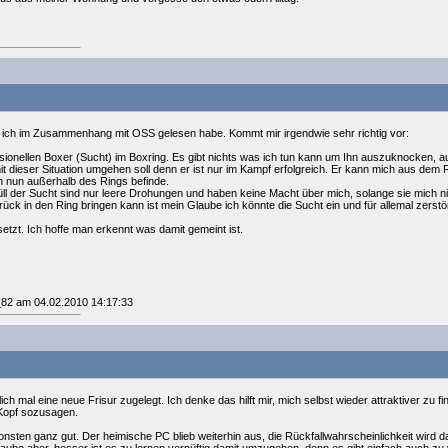
en ich im Zusammenhang mit OSS gelesen habe. Kommt mir irgendwie sehr richtig vor:
essionellen Boxer (Sucht) im Boxring. Es gibt nichts was ich tun kann um Ihn auszuknocken
mit dieser Situation umgehen soll denn er ist nur im Kampf erfolgreich. Er kann mich aus dem
ch nun außerhalb des Rings befinde.
l der Sucht sind nur leere Drohungen und haben keine Macht über mich, solange sie mich n
ück in den Ring bringen kann ist mein Glaube ich könnte die Sucht ein und für allemal zerst
etzt. Ich hoffe man erkennt was damit gemeint ist.
_82 am 04.02.2010 14:17:33
lich mal eine neue Frisur zugelegt. Ich denke das hilft mir, mich selbst wieder attraktiver z
Kopf sozusagen.
nsten ganz gut. Der heimische PC blieb weiterhin aus, die Rückfallwahrscheinlichkeit wird da