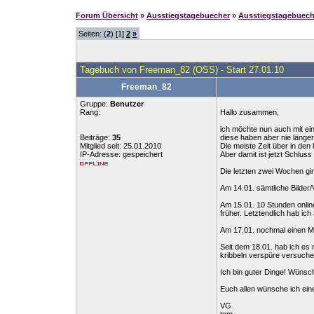
Forum Übersicht
»
Ausstiegstagebuecher
»
Ausstiegstagebuec
Seiten: (
2
) [1]
2
»
Tagebuch von Freeman_82 (OSS) - Start 27.01.10
Freeman_82
Gruppe:
Benutzer
Rang:
Hallo zusammen,
ich möchte nun auch mit ei
Beiträge:
35
diese haben aber nie länge
Mitglied seit: 25.01.2010
Die meiste Zeit über in de
IP-Adresse: gespeichert
Aber damit ist jetzt Schlus
Die letzten zwei Wochen gi
Am 14.01. sämtliche Bilder/
Am 15.01. 10 Stunden onlin
früher. Letztendlich hab ich
Am 17.01. nochmal einen Mi
Seit dem 18.01. hab ich es
kribbeln verspüre versuche 
Ich bin guter Dinge! Wünsc
Euch allen wünsche ich ein
VG