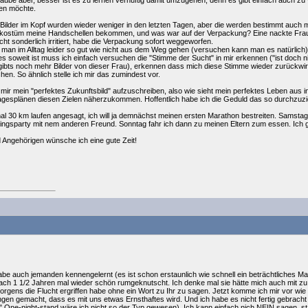
laube aber, besser ist es zu lernen vernüftig damit umzugehen, denn es gibt einfach auch zu v
ten möchte.
Bilder im Kopf wurden wieder weniger in den letzten Tagen, aber die werden bestimmt auch m
kostüm meine Handschellen bekommen, und was war auf der Verpackung? Eine nackte Frau...
ht sonderlich irritiert, habe die Verpackung sofort weggeworfen.
man im Alltag leider so gut wie nicht aus dem Weg gehen (versuchen kann man es natürlich),
s soweit ist muss ich einfach versuchen die "Stimme der Sucht" in mir erkennen ("ist doch n
gibts noch mehr Bilder von dieser Frau), erkennen dass mich diese Stimme wieder zurückwi
n. So ähnlich stelle ich mir das zumindest vor.
r mein "perfektes Zukunftsbild" aufzuschreiben, also wie sieht mein perfektes Leben aus in den
gesplänen diesen Zielen näherzukommen. Hoffentlich habe ich die Geduld das so durchzuzieh
mal 30 km laufen angesagt, ich will ja demnächst meinen ersten Marathon bestreiten. Samst
ngsparty mit nem anderen Freund. Sonntag fahr ich dann zu meinen Eltern zum essen. Ich 
d Angehörigen wünsche ich eine gute Zeit!
abe auch jemanden kennengelernt (es ist schon erstaunlich wie schnell ein beträchtliches
nd nach 1 1/2 Jahren mal wieder schön rumgeknutscht. Ich denke mal sie hätte mich auch m
rgens die Flucht ergriffen habe ohne ein Wort zu Ihr zu sagen. Jetzt komme ich mir vor wie ein
ngen gemacht, dass es mit uns etwas Ernsthaftes wird. Und ich habe es nicht fertig gebracht zu
" One-night-stand wäre ich nicht so der Typ gewesen). Ich kann einfach nich NEIN sagen, statt