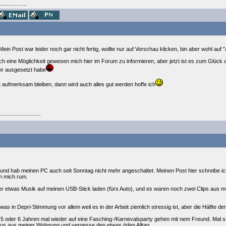
..................
in Post war leider noch gar nicht fertig, wollte nur auf Vorschau klicken, bin aber wohl auf
h eine Möglichkeit gewesen mich hier im Forum zu informieren, aber jetzt ist es zum Glück au
hr ausgesetzt habe
tt aufmerksam bleiben, dann wird auch alles gut werden hoffe ich
" und hab meinen PC auch seit Sonntag nicht mehr angeschaltet. Meinen Post hier schreibe i
um mich rum.
er etwas Musik auf meinen USB-Stick laden (fürs Auto), und es waren noch zwei Clips aus me
was in Depri-Stimmung vor allem weil es in der Arbeit ziemlich stressig ist, aber die Hälfte d
 5 oder 6 Jahren mal wieder auf eine Fasching-/Karnevalsparty gehen mit nem Freund. Ma
us aus meiner Wohnung und vergesse den etwas öden Alltag.