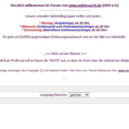
Herzlich willkommen im Forum von
www.onlinesucht.de
(HSO e.V.)
...........................................................
Unsere virtuellen Selbsthilfegruppen treffen sich jeden ...
*
Montag (
Angehörige
)
ab 20 Uhr,
*
Mittwoch (
Onlinespiel-und Onlinekaufsüchtige
)
ab 20 Uhr
*
Donnerstag (
Betroffene Onlinesexsüchtige
)
ab 20 Uhr!
Es geht um EUREN gegenseitigen Erfahrungsaustausch und um die Hilfe zur Selbsthilfe.
...+++ Klick auf den Banner +++
stellt Euer Profil und ruft im Raum die "HILFE" auf, so dass Ihr Euch über die zahlreichen Mögli
iträge unterliegen dem Copyright (C) von Gabriele Farke * Alle Infos zum Thema Onlinesucht hier:
www.onl
....
Language/Sprache: