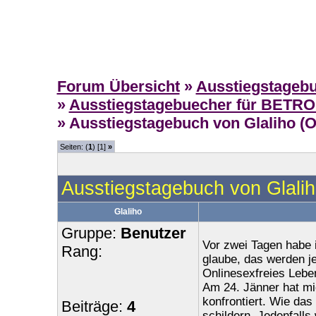
Forum Übersicht
»
Ausstiegstageb
»
Ausstiegstagebuecher für BETR
» Ausstiegstagebuch von Glaliho (OS
Seiten: (
1
) [1]
»
Ausstiegstagebuch von Glalih
Glaliho
Gruppe:
Benutzer
Vor zwei Tagen habe i
Rang:
glaube, das werden je
Onlinesexfreies Lebe
Am 24. Jänner hat mi
konfrontiert. Wie da
Beiträge:
4
schildern. Jedenfalls