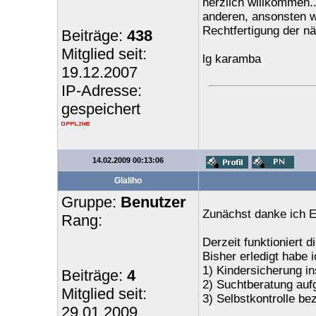
herzlich willkommen..
anderen, ansonsten wi
Rechtfertigung der n
Beiträge:
438
Mitglied seit:
lg karamba
19.12.2007
IP-Adresse:
gespeichert
14.02.2009 00:13:06
Glaliho
Gruppe:
Benutzer
Zunächst danke ich E
Rang:
Derzeit funktioniert d
Bisher erledigt habe i
1) Kindersicherung inst
Beiträge:
4
2) Suchtberatung auf
Mitglied seit:
3) Selbstkontrolle b
29.01.2009