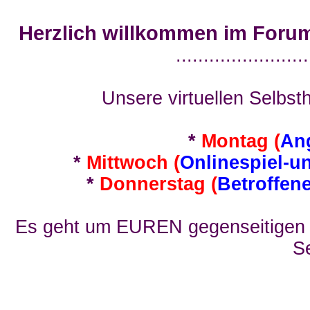
Herzlich willkommen im Foru
........................
Unsere virtuellen Selbsth
*
Montag (
An
*
Mittwoch (
Onlinespiel-u
*
Donnerstag (
Betroffen
Es geht um EUREN gegenseitigen E
Se