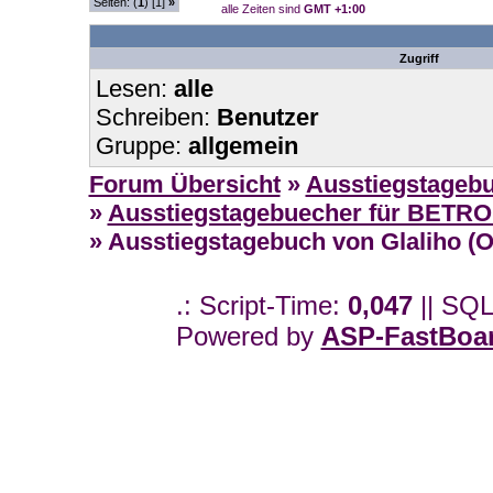
Seiten: (
1
) [1]
»
alle Zeiten sind
GMT +1:00
Zugriff
Lesen:
alle
Schreiben:
Benutzer
Gruppe:
allgemein
Forum Übersicht
»
Ausstiegstageb
»
Ausstiegstagebuecher für BETR
» Ausstiegstagebuch von Glaliho (OS
.: Script-Time:
0,047
|| SQL
Powered by
ASP-FastBoa