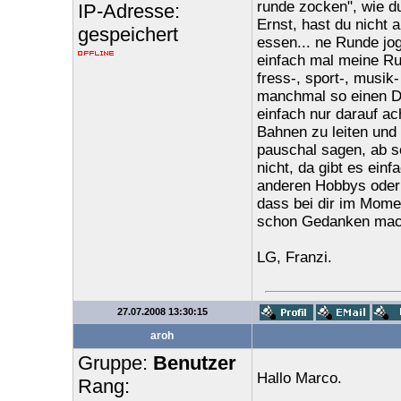
runde zocken", wie du
IP-Adresse:
Ernst, hast du nicht 
gespeichert
essen... ne Runde jog
einfach mal meine Ru
fress-, sport-, musik
manchmal so einen Dr
einfach nur darauf ac
Bahnen zu leiten und
pauschal sagen, ab s
nicht, da gibt es einf
anderen Hobbys oder 
dass bei dir im Momen
schon Gedanken mache
LG, Franzi.
27.07.2008 13:30:15
aroh
Gruppe:
Benutzer
Hallo Marco.
Rang: