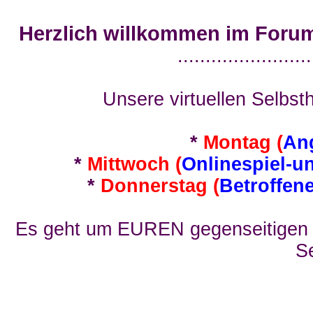
Herzlich willkommen im Foru
........................
Unsere virtuellen Selbsth
*
Montag (
An
*
Mittwoch (
Onlinespiel-u
*
Donnerstag (
Betroffen
Es geht um EUREN gegenseitigen E
Se