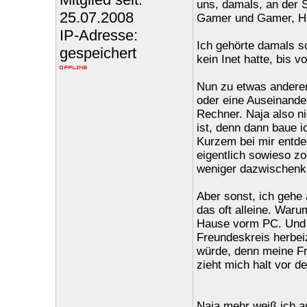
uns, damals, an der S
25.07.2008
Gamer und Gamer, Hi
IP-Adresse:
Ich gehörte damals sc
gespeichert
kein Inet hatte, bis v
Nun zu etwas anderem
oder eine Auseinande
Rechner. Naja also ni
ist, denn dann baue 
Kurzem bei mir entd
eigentlich sowieso z
weniger dazwischenka
Aber sonst, ich gehe
das oft alleine. Waru
Hause vorm PC. Und i
Freundeskreis herbei
würde, denn meine Fr
zieht mich halt vor d
Naja mehr weiß ich a