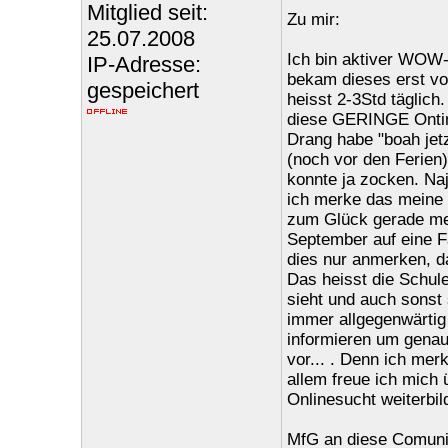
Mitglied seit:
Zu mir:
25.07.2008
Ich bin aktiver WOW-Z
IP-Adresse:
bekam dieses erst vo
gespeichert
heisst 2-3Std täglich
diese GERINGE Ontim
Drang habe "boah jet
(noch vor den Ferien
konnte ja zocken. Naj
ich merke das meine 
zum Glück gerade me
September auf eine F
dies nur anmerken, da
Das heisst die Schul
sieht und auch sonst 
immer allgegenwärtig
informieren um genau
vor... . Denn ich mer
allem freue ich mich
Onlinesucht weiterbi
MfG an diese Comuni