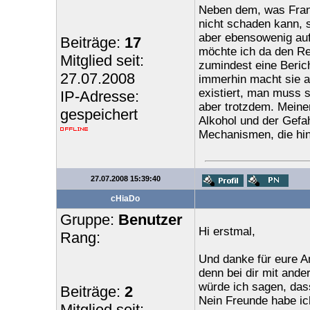
Neben dem, was Franz
nicht schaden kann, 
aber ebensowenig auf
Beiträge:
17
möchte ich da den Re
Mitglied seit:
zumindest eine Berich
27.07.2008
immerhin macht sie a
existiert, man muss s
IP-Adresse:
aber trotzdem. Meine
gespeichert
Alkohol und der Gefa
Mechanismen, die hin
27.07.2008 15:39:40
cHiaDo
Gruppe:
Benutzer
Hi erstmal,
Rang:
Und danke für eure An
denn bei dir mit and
würde ich sagen, dass
Beiträge:
2
Nein Freunde habe ic
Mitglied seit: