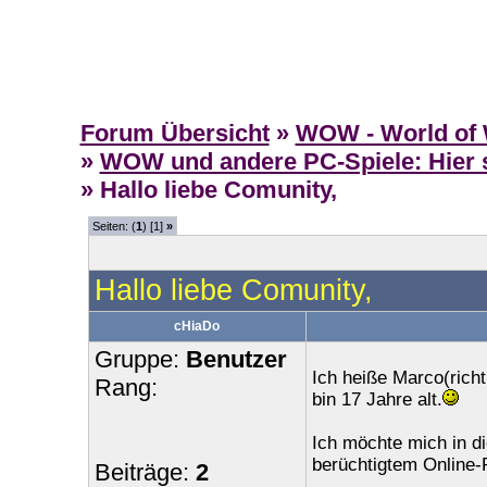
Forum Übersicht
»
WOW - World of 
»
WOW und andere PC-Spiele: Hier s
» Hallo liebe Comunity,
Seiten: (
1
) [1]
»
Hallo liebe Comunity,
cHiaDo
Gruppe:
Benutzer
Ich heiße Marco(rich
Rang:
bin 17 Jahre alt.
Ich möchte mich in d
berüchtigtem Online-R
Beiträge:
2