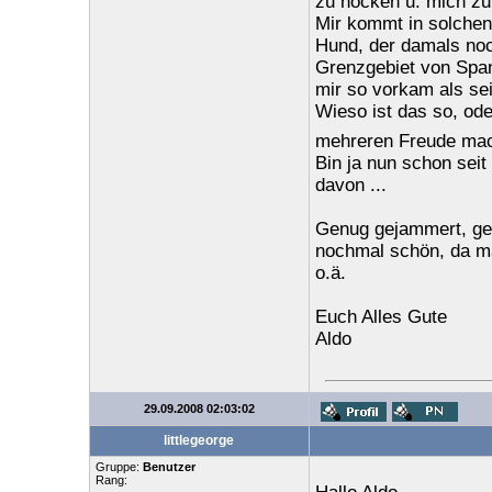
zu hocken u. mich zu
Mir kommt in solchen 
Hund, der damals noc
Grenzgebiet von Spani
mir so vorkam als sei 
Wieso ist das so, ode
mehreren Freude mach
Bin ja nun schon seit
davon ...
Genug gejammert, geh 
nochmal schön, da ma
o.ä.
Euch Alles Gute
Aldo
29.09.2008 02:03:02
littlegeorge
Gruppe:
Benutzer
Rang: