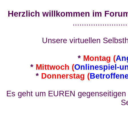
Herzlich willkommen im Foru
........................
Unsere virtuellen Selbsth
*
Montag (
An
*
Mittwoch (
Onlinespiel-u
*
Donnerstag (
Betroffen
Es geht um EUREN gegenseitigen E
Se