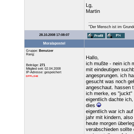
Lg,
Martin
"Der Mensch ist im Grunde 
28.10.2008 17:08:07
Moralapostel
Gruppe:
Benutzer
Rang:
Hallo,
ich mußte - nein ich m
Beiträge:
271
Mitglied seit: 02.04.2008
mit eindeutigen suchb
IP-Adresse: gespeichert
angesprungen. ich ha
gesucht was noch geht
angeschaut. hassen tu
ich merke, es "juckt"
eigentlich dachte ich
dies
eigentlich war ich a
jahr mit kindern, als
heute morgen überleg
verabschieden sollte