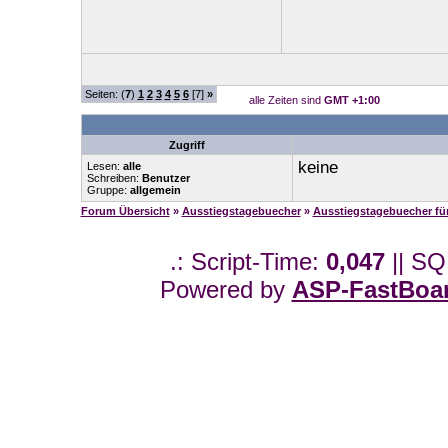
Seiten: (
7
)
1
2
3
4
5
6
[7]
»
alle Zeiten sind
GMT +1:00
Zugriff
keine
Lesen:
alle
Schreiben:
Benutzer
Gruppe:
allgemein
Forum Übersicht
»
Ausstiegstagebuecher
»
Ausstiegstagebuecher f
.: Script-Time:
0,047
|| SQ
Powered by
ASP-FastBoa