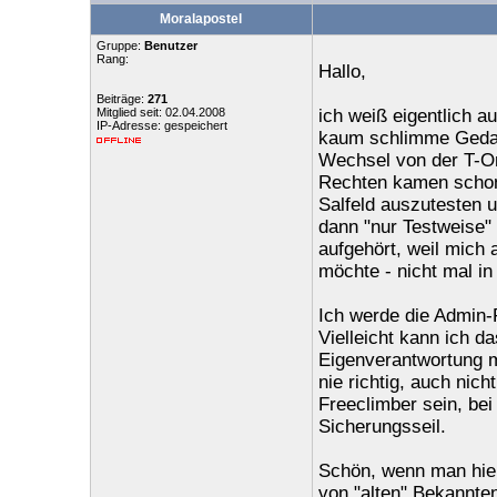
Moralapostel
Gruppe:
Benutzer
Rang:
Hallo,
Beiträge:
271
Mitglied seit: 02.04.2008
ich weiß eigentlich au
IP-Adresse: gespeichert
kaum schlimme Gedank
Wechsel von der T-On
Rechten kamen schon 
Salfeld auszutesten u
dann "nur Testweise" 
aufgehört, weil mich a
möchte - nicht mal i
Ich werde die Admin-
Vielleicht kann ich d
Eigenverantwortung ma
nie richtig, auch nic
Freeclimber sein, bei
Sicherungsseil.
Schön, wenn man hier
von "alten" Bekannten 