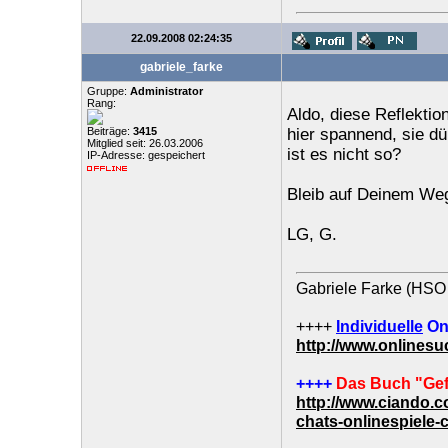
22.09.2008 02:24:35
gabriele_farke
Gruppe:
Administrator
Rang:
Aldo, diese Reflektio
Beiträge:
3415
hier spannend, sie dü
Mitglied seit: 26.03.2006
ist es nicht so?
IP-Adresse: gespeichert
Bleib auf Deinem Weg
LG, G.
Gabriele Farke (HSO 
++++
Individuelle
On
http://www.onlines
++++
Das Buch "Gef
http://www.ciando.
chats-onlinespiele-