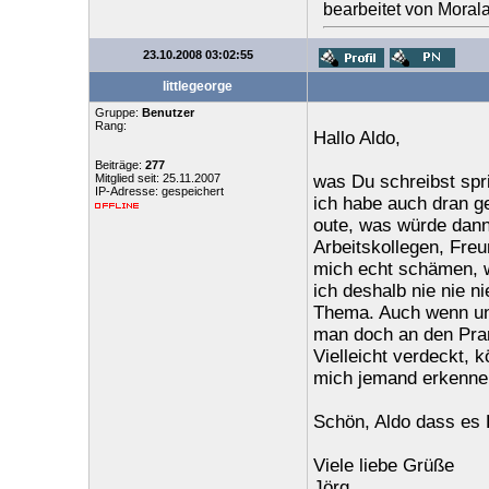
bearbeitet von Moral
23.10.2008 03:02:55
littlegeorge
Gruppe:
Benutzer
Rang:
Hallo Aldo,
Beiträge:
277
Mitglied seit: 25.11.2007
was Du schreibst spri
IP-Adresse: gespeichert
ich habe auch dran g
oute, was würde dann
Arbeitskollegen, Fre
mich echt schämen, w
ich deshalb nie nie ni
Thema. Auch wenn unse
man doch an den Prang
Vielleicht verdeckt, 
mich jemand erkennen 
Schön, Aldo dass es D
Viele liebe Grüße
Jörg