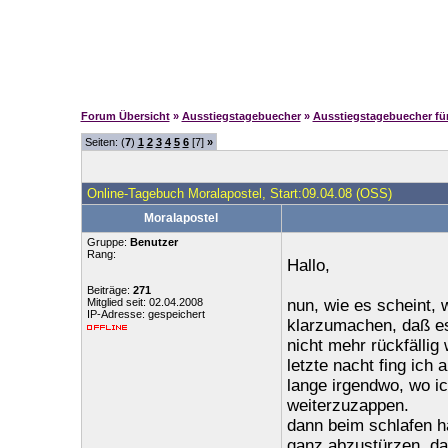
Forum Übersicht
»
Ausstiegstagebuecher
»
Ausstiegstagebuecher f
Seiten: (
7
)
1
2
3
4
5
6
[7]
»
Online-Tagebuch Moralapostel, Start:09.04.08 (OSS)
Moralapostel
Gruppe:
Benutzer
Rang:
Hallo,
Beiträge:
271
Mitglied seit: 02.04.2008
nun, wie es scheint, 
IP-Adresse: gespeichert
klarzumachen, daß es 
nicht mehr rückfällig
letzte nacht fing ich a
lange irgendwo, wo ic
weiterzuzappen.
dann beim schlafen ha
ganz abzustürzen. dan