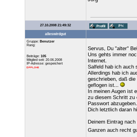
27.10.2008 21:49:32
alleswirdgut
Gruppe:
Benutzer
Rang:
Servus, Du "alter" B
Uns gehts immer noch
Beiträge:
105
Mitglied seit: 20.06.2008
Internet.
IP-Adresse: gespeichert
Salfeld hab ich auch 
Allerdings hab ich a
geschrieben, daß die
geflogen ist...
In meinen Augen ist 
zu diesem Schritt zu
Passwort abzugeben. 
Dich letztlich daran h
Deinem Eintrag nach
Ganzen auch recht g