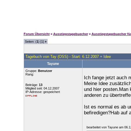
Forum Übersicht
»
Ausstiegstagebuecher
»
Ausstiegstagebuecher f
Seiten: (
1
) [1]
»
Tagebuch von Tay (OSS) - Start: 6.12.2007 + Idee
Tayune
Gruppe:
Benutzer
Rang:
Ich fange jetzt auch 
Meine Idee zusätzlic
Beiträge:
13
Mitglied seit: 04.12.2007
und hier posten.Man 
IP-Adresse: gespeichert
anderen zu übertreffe
Ist es normal es ab 
befiredigen?Hab auf a
bearbeitet von Tayune am 06.1