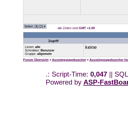
Seiten: (
1
) [1]
»
alle Zeiten sind
GMT +1:00
Zugriff
keine
Lesen:
alle
Schreiben:
Benutzer
Gruppe:
allgemein
Forum Übersicht
»
Ausstiegstagebuecher
»
Ausstiegstagebuecher f
.: Script-Time:
0,047
|| SQL
Powered by
ASP-FastBoa