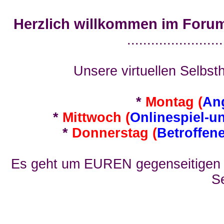
Herzlich willkommen im Foru
........................
Unsere virtuellen Selbsth
*
Montag (
An
*
Mittwoch (
Onlinespiel-u
*
Donnerstag (
Betroffen
Es geht um EUREN gegenseitigen E
Se