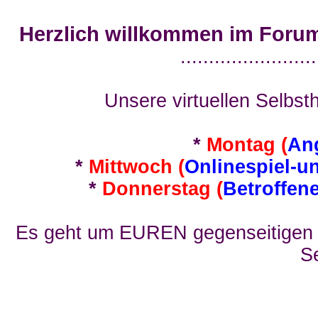
Herzlich willkommen im Foru
........................
Unsere virtuellen Selbsth
*
Montag (
An
*
Mittwoch (
Onlinespiel-u
*
Donnerstag (
Betroffen
Es geht um EUREN gegenseitigen E
Se