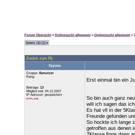
Forum Übersicht
»
Onlinesucht allgemein
»
Onlinesucht allgemein
» 
Seiten: (
1
) [1]
»
Zurück zum RL
Tayune
Gruppe:
Benutzer
Rang:
Erst einmal bin ein 
Beiträge:
13
Mitglied seit: 04.12.2007
IP-Adresse: gespeichert
So bin auch ganz neu
will ich sagen das ich
Es hat vll in der 5Kl
Freunde gefunden und
So hockte ich lange 
getroffen aus denen 
7Klasse fings dann a