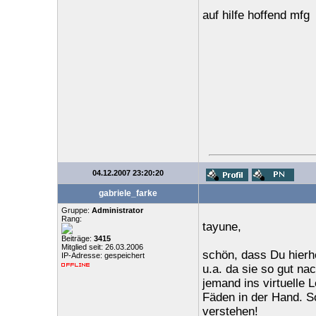
auf hilfe hoffend mfg
04.12.2007 23:20:20
gabriele_farke
Gruppe:
Administrator
Rang:
tayune,
Beiträge:
3415
Mitglied seit: 26.03.2006
schön, dass Du hierh
IP-Adresse: gespeichert
u.a. da sie so gut na
jemand ins virtuelle 
Fäden in der Hand. So
verstehen!