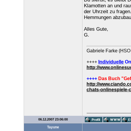
Klamotten an und rau
der Uhrzeit zu fragen.
Hemmungen abzubauen
Alles Gute,
G.
Gabriele Farke (HSO 
++++
Individuelle
On
http://www.onlines
++++
Das Buch "Gef
http://www.ciando.
chats-onlinespiele-
......................................
06.12.2007 23:06:00
Tayune