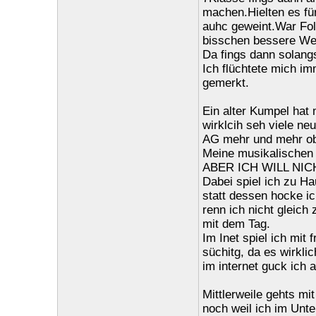
machen.Hielten es fü
auhc geweint.War Fol
bisschen bessere Welt
Da fings dann solang
Ich flüchtete mich im
gemerkt.
Ein alter Kumpel hat 
wirklcih seh viele ne
AG mehr und mehr obw
Meine musikalischen 
ABER ICH WILL NICH
Dabei spiel ich zu H
statt dessen hocke i
renn ich nicht gleich
mit dem Tag.
Im Inet spiel ich mit
süchitg, da es wirklich
im internet guck ich 
Mittlerweile gehts mi
noch weil ich im Unte