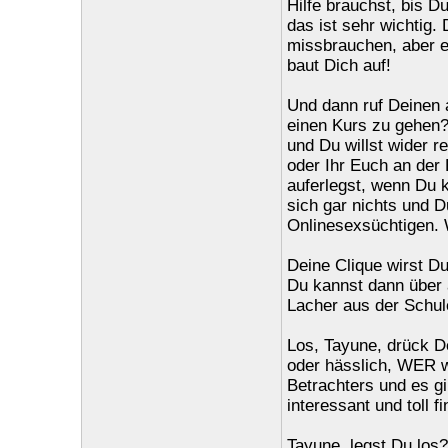
Hilfe brauchst, bis D
das ist sehr wichtig.
missbrauchen, aber e
baut Dich auf!
Und dann ruf Deinen a
einen Kurs zu gehen?
und Du willst wider r
oder Ihr Euch an der 
auferlegst, wenn Du kn
sich gar nichts und D
Onlinesexsüchtigen. 
Deine Clique wirst Du
Du kannst dann über a
Lacher aus der Schule
Los, Tayune, drück D
oder hässlich, WER wi
Betrachters und es g
interessant und toll f
Tayune, legst Du los? 