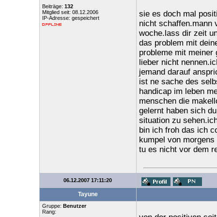
Beiträge:
132
Mitglied seit: 08.12.2006
sie es doch mal posit
IP-Adresse: gespeichert
nicht schaffen.mann v
woche.lass dir zeit un
das problem mit dein
probleme mit meiner 
lieber nicht nennen.i
jemand darauf anspric
ist ne sache des sel
handicap im leben m
menschen die makello
gelernt haben sich d
situation zu sehen.ich
bin ich froh das ich 
kumpel von morgens an
tu es nicht vor dem re
06.12.2007 17:11:20
Tayune
Gruppe:
Benutzer
Rang: