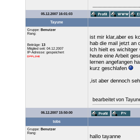
......................................
05.12.2007 16:01:03
Tayune
Gruppe:
Benutzer
Rang:
ist mir klar,aber es
hab die mail jetzt an
Beiträge:
13
Mitglied seit: 04.12.2007
Ich hielt es wichitg
IP-Adresse: gespeichert
heute eine Arbeit ges
lernen angefangen ha
kurz geschlafen
,ist aber dennoch seh
bearbeitet von Tayun
06.12.2007 15:50:00
tobs
Gruppe:
Benutzer
Rang:
hallo tayanne