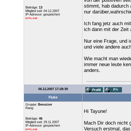
von der positiven seit
stimmt, hab dadurch 
Beiträge:
13
Mitglied seit: 04.12.2007
nur darüber,wahrschie
IP-Adresse: gespeichert
Ich fang jetz auch mi
ich dann mit der Zeit 
Nur eine Frage, und 
und viele andere auch
Wie macht man wiede
immer neue leute kenn
anders.
06.12.2007 17:28:39
Fluke
Gruppe:
Benutzer
Rang:
Hi Tayune!
Beiträge:
46
Mitglied seit: 29.11.2007
Mach Dir doch nicht 
IP-Adresse: gespeichert
Versuch erstmal, das