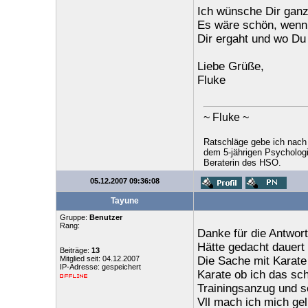
Ich wünsche Dir ganz 
Es wäre schön, wenn 
Dir ergaht und wo Du
Liebe Grüße,
Fluke
~ Fluke ~
Ratschläge gebe ich nach
dem 5-jährigen Psychologi
Beraterin des HSO.
05.12.2007 09:36:08
Tayune
Gruppe:
Benutzer
Rang:
Danke für die Antwort
Hätte gedacht dauert 
Beiträge:
13
Mitglied seit: 04.12.2007
Die Sache mit Karate
IP-Adresse: gespeichert
Karate ob ich das sc
Trainingsanzug und s
Vll mach ich mich gel