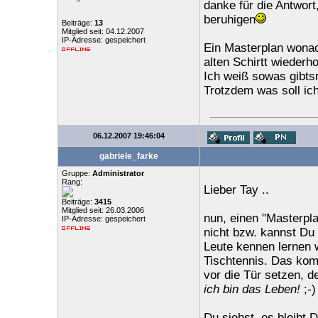
danke für die Antwort
beruhigen
Beiträge:
13
Mitglied seit: 04.12.2007
IP-Adresse: gespeichert
Ein Masterplan wonac
alten Schirtt wieder
Ich weiß sowas gibtsn
Trotzdem was soll ic
06.12.2007 19:46:04
gabriele_farke
Gruppe:
Administrator
Rang:
Lieber Tay ..
Beiträge:
3415
Mitglied seit: 26.03.2006
nun, einen "Masterplan
IP-Adresse: gespeichert
nicht bzw. kannst Du 
Leute kennen lernen 
Tischtennis. Das kom
vor die Tür setzen, d
ich bin das Leben!
;-) 
Du siehst, es bleibt D