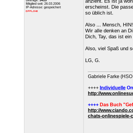
Beiträge:
3415
anzieht. Es ist ja w
Mitglied seit: 26.03.2006
erscheinst. Die pass
IP-Adresse: gespeichert
so üblich ist.
Also ... Mensch, HIN!!
Wir alle denken an D
Dich, Tay, das ist ein
Also, viel Spaß und s
LG, G.
Gabriele Farke (HSO 
++++
Individuelle
On
http://www.onlines
++++
Das Buch "Gef
http://www.ciando.
chats-onlinespiele-