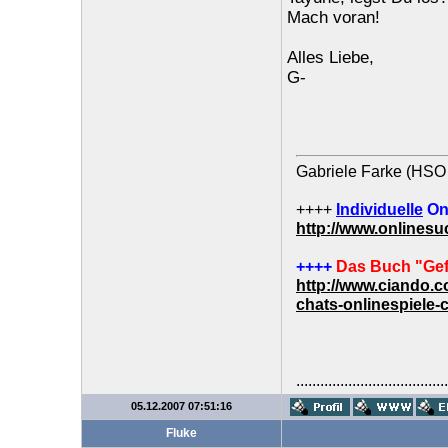
Mach voran!
Alles Liebe,
G-
Gabriele Farke (HSO 
++++
Individuelle
On
http://www.onlines
++++
Das Buch "Gef
http://www.ciando.
chats-onlinespiele-
......................................
05.12.2007 07:51:16
Fluke